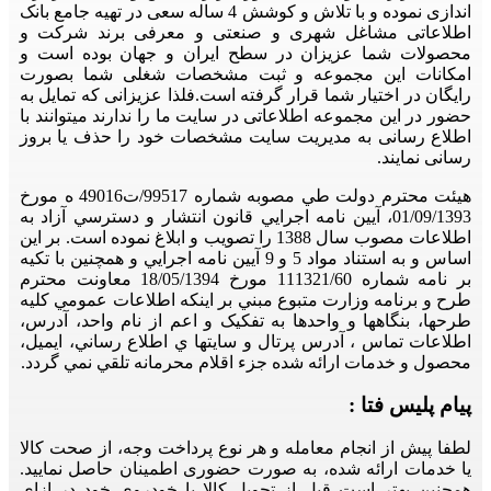
اندازی نموده و با تلاش و کوشش 4 ساله سعی در تهیه جامع بانک
اطلاعاتی مشاغل شهری و صنعتی و معرفی برند شرکت و
محصولات شما عزیزان در سطح ایران و جهان بوده است و
امکانات این مجموعه و ثبت مشخصات شغلی شما بصورت
رایگان در اختیار شما قرار گرفته است.فلذا عزیزانی که تمایل به
حضور در این مجموعه اطلاعاتی در سایت ما را ندارند میتوانند با
اطلاع رسانی به مدیریت سایت مشخصات خود را حذف یا بروز
رسانی نمایند.
هيئت محترم دولت طي مصوبه شماره 99517/ت49016 ه مورخ
01/09/1393، آيين نامه اجرايي قانون انتشار و دسترسي آزاد به
اطلاعات مصوب سال 1388 را تصويب و ابلاغ نموده است. بر اين
اساس و به استناد مواد 5 و 9 آيين نامه اجرايي و همچنين با تکيه
بر نامه شماره 111321/60 مورخ 18/05/1394 معاونت محترم
طرح و برنامه وزارت متبوع مبني بر اينکه اطلاعات عمومي کليه
طرحها، بنگاهها و واحدها به تفکيک و اعم از نام واحد، آدرس،
اطلاعات تماس ، آدرس پرتال و سايتها ي اطلاع رساني، ايميل،
محصول و خدمات ارائه شده جزء اقلام محرمانه تلقي نمي گردد.
پیام پلیس فتا :
لطفا پیش از انجام معامله و هر نوع پرداخت وجه، از صحت کالا
یا خدمات ارائه شده، به صورت حضوری اطمینان حاصل نمایید.
همچنین بهتر است قبل از تحویل کالا یا خودروی خود در ازای