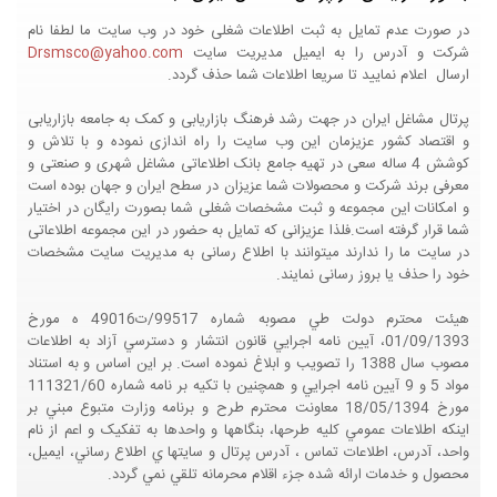
در صورت عدم تمایل به ثبت اطلاعات شغلی خود در وب سایت ما لطفا نام
شرکت و آدرس را به ایمیل مدیریت سایت
Drsmsco@yahoo.com
ارسال اعلام نمایید تا سریعا اطلاعات شما حذف گردد.
پرتال مشاغل ایران در جهت رشد فرهنگ بازاریابی و کمک به جامعه بازاریابی
و اقتصاد کشور عزیزمان این وب سایت را راه اندازی نموده و با تلاش و
کوشش 4 ساله سعی در تهیه جامع بانک اطلاعاتی مشاغل شهری و صنعتی و
معرفی برند شرکت و محصولات شما عزیزان در سطح ایران و جهان بوده است
و امکانات این مجموعه و ثبت مشخصات شغلی شما بصورت رایگان در اختیار
شما قرار گرفته است.فلذا عزیزانی که تمایل به حضور در این مجموعه اطلاعاتی
در سایت ما را ندارند میتوانند با اطلاع رسانی به مدیریت سایت مشخصات
خود را حذف یا بروز رسانی نمایند.
هيئت محترم دولت طي مصوبه شماره 99517/ت49016 ه مورخ
01/09/1393، آيين نامه اجرايي قانون انتشار و دسترسي آزاد به اطلاعات
مصوب سال 1388 را تصويب و ابلاغ نموده است. بر اين اساس و به استناد
مواد 5 و 9 آيين نامه اجرايي و همچنين با تکيه بر نامه شماره 111321/60
مورخ 18/05/1394 معاونت محترم طرح و برنامه وزارت متبوع مبني بر
اينکه اطلاعات عمومي کليه طرحها، بنگاهها و واحدها به تفکيک و اعم از نام
واحد، آدرس، اطلاعات تماس ، آدرس پرتال و سايتها ي اطلاع رساني، ايميل،
محصول و خدمات ارائه شده جزء اقلام محرمانه تلقي نمي گردد.