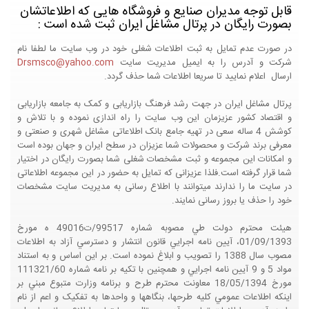
قابل توجه مدیران صنایع و فروشگاه هایی که اطلاعاتشان
بصورت رایگان در پرتال مشاغل ایران ثبت شده است :
در صورت عدم تمایل به ثبت اطلاعات شغلی خود در وب سایت ما لطفا نام
شرکت و آدرس را به ایمیل مدیریت سایت
Drsmsco@yahoo.com
ارسال اعلام نمایید تا سریعا اطلاعات شما حذف گردد.
پرتال مشاغل ایران در جهت رشد فرهنگ بازاریابی و کمک به جامعه بازاریابی
و اقتصاد کشور عزیزمان این وب سایت را راه اندازی نموده و با تلاش و
کوشش 4 ساله سعی در تهیه جامع بانک اطلاعاتی مشاغل شهری و صنعتی و
معرفی برند شرکت و محصولات شما عزیزان در سطح ایران و جهان بوده است
و امکانات این مجموعه و ثبت مشخصات شغلی شما بصورت رایگان در اختیار
شما قرار گرفته است.فلذا عزیزانی که تمایل به حضور در این مجموعه اطلاعاتی
در سایت ما را ندارند میتوانند با اطلاع رسانی به مدیریت سایت مشخصات
خود را حذف یا بروز رسانی نمایند.
هيئت محترم دولت طي مصوبه شماره 99517/ت49016 ه مورخ
01/09/1393، آيين نامه اجرايي قانون انتشار و دسترسي آزاد به اطلاعات
مصوب سال 1388 را تصويب و ابلاغ نموده است. بر اين اساس و به استناد
مواد 5 و 9 آيين نامه اجرايي و همچنين با تکيه بر نامه شماره 111321/60
مورخ 18/05/1394 معاونت محترم طرح و برنامه وزارت متبوع مبني بر
اينکه اطلاعات عمومي کليه طرحها، بنگاهها و واحدها به تفکيک و اعم از نام