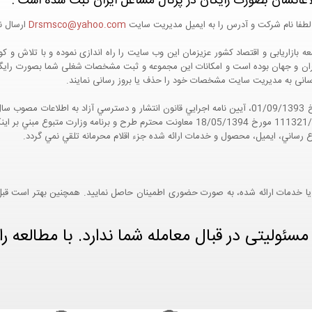
اعاتشان بصورت رایگان در پرتال مشاغل ایران ثبت شده است :
لطفا نام شرکت و آدرس را به ایمیل مدیریت سایت
Drsmsco@yahoo.com
ارسال نم
 و جهان بوده است و امکانات این مجموعه و ثبت مشخصات شغلی شما بصورت رایگان در
ع رسانی به مدیریت سایت مشخصات خود را حذف یا بروز رسانی نمایند.
مواد 5 و 9 آيين نامه اجرايي و همچنين با تکيه بر نامه شماره 111321/60 مورخ 18/05/1394 معاو
ع رساني، ايميل، محصول و خدمات ارائه شده جزء اقلام محرمانه تلقي نمي گردد.
یا خدمات ارائه شده، به صورت حضوری اطمینان حاصل نمایید. همچنین بهتر است قبل از
ئولیتی در قبال معامله شما ندارد. با مطالعه را