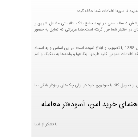
ایید تا سریعا اطلاعات شما حذف گردد.
پرتال مشاغل ایران در جهت رشد فرهنگ بازاریابی و کمک به جامعه بازاریابی و اقتصاد کشور عزیزمان این وب سایت را راه اندازی نموده و با تلاش و کوشش 4 ساله سعی در تهیه جامع بانک اطلاعاتی مشاغل شهری و
 اختیار شما قرار گرفته است.فلذا عزیزانی که تمایل به حضور
هيئت محترم دولت طي مصوبه شماره 99517/ت49016 ه مورخ 01/09/1393، آيين نامه اجرايي قانون انتشار و دسترسي آزاد به اطلاعات مصوب سال 1388 را تصويب و ابلاغ نموده است. بر اين اساس و به استناد
نت محترم طرح و برنامه وزارت متبوع مبني بر اينکه اطلاعات عمومي کليه طرحها، بنگاهها و واحدها به تفکيک و اعم
 تحویل کالا یا خودروی خود در ازای چک‌های رمزدار بانکی، با
هنمای خرید امن، آسوده‌تر معامله
با تشکر از شما