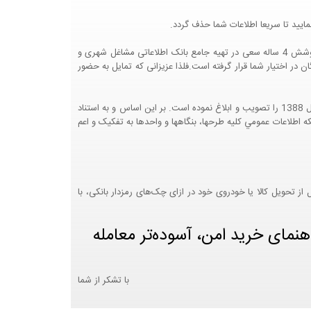
ایید تا سریعا اطلاعات شما حذف گردد.
پرتال مشاغل ایران در جهت رشد فرهنگ بازاریابی و کمک به جامعه بازاریابی و اقتصاد کشور عزیزمان این وب سایت را راه اندازی نموده و با تلاش و کوشش 4 ساله سعی در تهیه جامع بانک اطلاعاتی مشاغل شهری و
 اختیار شما قرار گرفته است.فلذا عزیزانی که تمایل به حضور
هيئت محترم دولت طي مصوبه شماره 99517/ت49016 ه مورخ 01/09/1393، آيين نامه اجرايي قانون انتشار و دسترسي آزاد به اطلاعات مصوب سال 1388 را تصويب و ابلاغ نموده است. بر اين اساس و به استناد
نت محترم طرح و برنامه وزارت متبوع مبني بر اينکه اطلاعات عمومي کليه طرحها، بنگاهها و واحدها به تفکيک و اعم
 تحویل کالا یا خودروی خود در ازای چک‌های رمزدار بانکی، با
هنمای خرید امن، آسوده‌تر معامله
با تشکر از شما