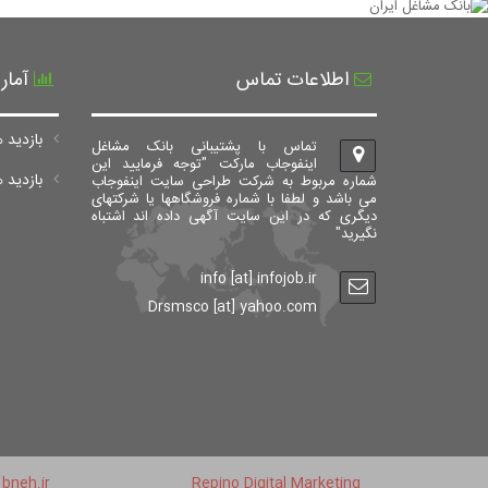
اطلاعات تماس
آمار
بازدید ه
تماس با پشتیبانی بانک مشاغل
اینفوجاب مارکت "توجه فرمایید این
بازدید های ک
شماره مربوط به شرکت طراحی سایت اینفوجاب
می باشد و لطفا با شماره فروشگاهها یا شرکتهای
دیگری که در این سایت آگهی داده اند اشتباه
نگیرید"
info [at] infojob.ir
Drsmsco [at] yahoo.com
bneh.ir
Repino Digital Marketing