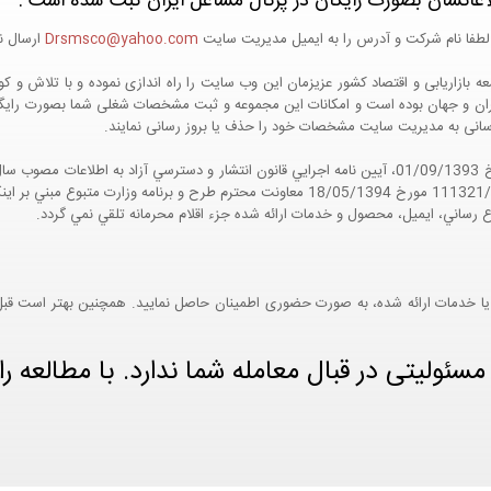
اعاتشان بصورت رایگان در پرتال مشاغل ایران ثبت شده است :
لطفا نام شرکت و آدرس را به ایمیل مدیریت سایت
Drsmsco@yahoo.com
ارسال نم
 و جهان بوده است و امکانات این مجموعه و ثبت مشخصات شغلی شما بصورت رایگان در
ع رسانی به مدیریت سایت مشخصات خود را حذف یا بروز رسانی نمایند.
مواد 5 و 9 آيين نامه اجرايي و همچنين با تکيه بر نامه شماره 111321/60 مورخ 18/05/1394 معاو
ع رساني، ايميل، محصول و خدمات ارائه شده جزء اقلام محرمانه تلقي نمي گردد.
یا خدمات ارائه شده، به صورت حضوری اطمینان حاصل نمایید. همچنین بهتر است قبل از
ئولیتی در قبال معامله شما ندارد. با مطالعه را