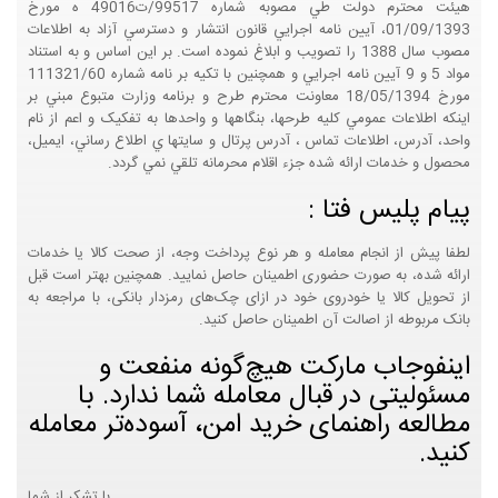
هيئت محترم دولت طي مصوبه شماره 99517/ت49016 ه مورخ
01/09/1393، آيين نامه اجرايي قانون انتشار و دسترسي آزاد به اطلاعات
مصوب سال 1388 را تصويب و ابلاغ نموده است. بر اين اساس و به استناد
مواد 5 و 9 آيين نامه اجرايي و همچنين با تکيه بر نامه شماره 111321/60
مورخ 18/05/1394 معاونت محترم طرح و برنامه وزارت متبوع مبني بر
اينکه اطلاعات عمومي کليه طرحها، بنگاهها و واحدها به تفکيک و اعم از نام
واحد، آدرس، اطلاعات تماس ، آدرس پرتال و سايتها ي اطلاع رساني، ايميل،
محصول و خدمات ارائه شده جزء اقلام محرمانه تلقي نمي گردد.
پیام پلیس فتا :
لطفا پیش از انجام معامله و هر نوع پرداخت وجه، از صحت کالا یا خدمات
ارائه شده، به صورت حضوری اطمینان حاصل نمایید. همچنین بهتر است قبل
از تحویل کالا یا خودروی خود در ازای چک‌های رمزدار بانکی، با مراجعه به
بانک مربوطه از اصالت آن اطمینان حاصل کنید.
اینفوجاب مارکت هیچ‌گونه منفعت و
مسئولیتی در قبال معامله شما ندارد. با
مطالعه راهنمای خرید امن، آسوده‌تر معامله
کنید.
با تشکر از شما