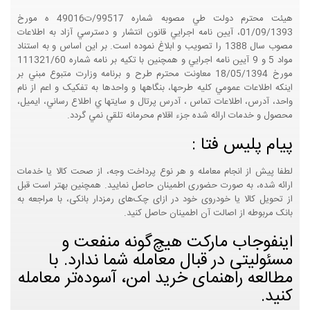
هيئت محترم دولت طي مصوبه شماره 99517/ت49016 ه مورخ
01/09/1393، آيين نامه اجرايي قانون انتشار و دسترسي آزاد به اطلاعات
مصوب سال 1388 را تصويب و ابلاغ نموده است. بر اين اساس و به استناد
مواد 5 و 9 آيين نامه اجرايي و همچنين با تکيه بر نامه شماره 111321/60
مورخ 18/05/1394 معاونت محترم طرح و برنامه وزارت متبوع مبني بر
اينکه اطلاعات عمومي کليه طرحها، بنگاهها و واحدها به تفکيک و اعم از نام
واحد، آدرس، اطلاعات تماس ، آدرس پرتال و سايتها ي اطلاع رساني، ايميل،
محصول و خدمات ارائه شده جزء اقلام محرمانه تلقي نمي گردد.
پیام پلیس فتا :
لطفا پیش از انجام معامله و هر نوع پرداخت وجه، از صحت کالا یا خدمات
ارائه شده، به صورت حضوری اطمینان حاصل نمایید. همچنین بهتر است قبل
از تحویل کالا یا خودروی خود در ازای چک‌های رمزدار بانکی، با مراجعه به
بانک مربوطه از اصالت آن اطمینان حاصل کنید.
اینفوجاب مارکت هیچ‌گونه منفعت و
مسئولیتی در قبال معامله شما ندارد. با
مطالعه راهنمای خرید امن، آسوده‌تر معامله
کنید.