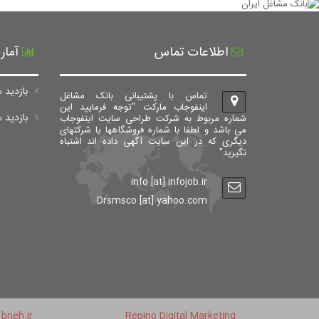
اطلاعات تماس
آمار
بازدید ه
تماس با پشتیبانی بانک مشاغل
اینفوجاب مارکت "توجه فرمایید این
بازدید های ک
شماره مربوط به شرکت طراحی سایت اینفوجاب
می باشد و لطفا با شماره فروشگاهها یا شرکتهای
دیگری که در این سایت آگهی داده اند اشتباه
نگیرید"
info [at] infojob.ir
Drsmsco [at] yahoo.com
bneh.ir
Repino Digital Marketing