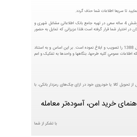
ایید تا سریعا اطلاعات شما حذف گردد.
پرتال مشاغل ایران در جهت رشد فرهنگ بازاریابی و کمک به جامعه بازاریابی و اقتصاد کشور عزیزمان این وب سایت را راه اندازی نموده و با تلاش و کوشش 4 ساله سعی در تهیه جامع بانک اطلاعاتی مشاغل شهری و
 اختیار شما قرار گرفته است.فلذا عزیزانی که تمایل به حضور
هيئت محترم دولت طي مصوبه شماره 99517/ت49016 ه مورخ 01/09/1393، آيين نامه اجرايي قانون انتشار و دسترسي آزاد به اطلاعات مصوب سال 1388 را تصويب و ابلاغ نموده است. بر اين اساس و به استناد
نت محترم طرح و برنامه وزارت متبوع مبني بر اينکه اطلاعات عمومي کليه طرحها، بنگاهها و واحدها به تفکيک و اعم
 تحویل کالا یا خودروی خود در ازای چک‌های رمزدار بانکی، با
هنمای خرید امن، آسوده‌تر معامله
با تشکر از شما