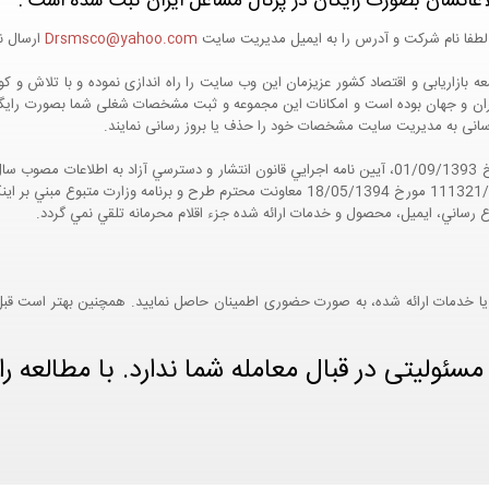
اعاتشان بصورت رایگان در پرتال مشاغل ایران ثبت شده است :
لطفا نام شرکت و آدرس را به ایمیل مدیریت سایت
Drsmsco@yahoo.com
ارسال نم
 و جهان بوده است و امکانات این مجموعه و ثبت مشخصات شغلی شما بصورت رایگان در
ع رسانی به مدیریت سایت مشخصات خود را حذف یا بروز رسانی نمایند.
مواد 5 و 9 آيين نامه اجرايي و همچنين با تکيه بر نامه شماره 111321/60 مورخ 18/05/1394 معاو
ع رساني، ايميل، محصول و خدمات ارائه شده جزء اقلام محرمانه تلقي نمي گردد.
یا خدمات ارائه شده، به صورت حضوری اطمینان حاصل نمایید. همچنین بهتر است قبل از
ئولیتی در قبال معامله شما ندارد. با مطالعه را