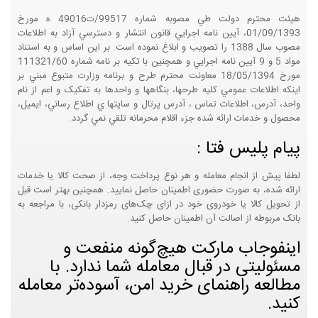
هيئت محترم دولت طي مصوبه شماره 99517/ت49016 ه مورخ
01/09/1393، آيين نامه اجرايي قانون انتشار و دسترسي آزاد به اطلاعات
مصوب سال 1388 را تصويب و ابلاغ نموده است. بر اين اساس و به استناد
مواد 5 و 9 آيين نامه اجرايي و همچنين با تکيه بر نامه شماره 111321/60
مورخ 18/05/1394 معاونت محترم طرح و برنامه وزارت متبوع مبني بر
اينکه اطلاعات عمومي کليه طرحها، بنگاهها و واحدها به تفکيک و اعم از نام
واحد، آدرس، اطلاعات تماس ، آدرس پرتال و سايتها ي اطلاع رساني، ايميل،
محصول و خدمات ارائه شده جزء اقلام محرمانه تلقي نمي گردد.
پیام پلیس فتا :
لطفا پیش از انجام معامله و هر نوع پرداخت وجه، از صحت کالا یا خدمات
ارائه شده، به صورت حضوری اطمینان حاصل نمایید. همچنین بهتر است قبل
از تحویل کالا یا خودروی خود در ازای چک‌های رمزدار بانکی، با مراجعه به
بانک مربوطه از اصالت آن اطمینان حاصل کنید.
اینفوجاب مارکت هیچ‌گونه منفعت و
مسئولیتی در قبال معامله شما ندارد. با
مطالعه راهنمای خرید امن، آسوده‌تر معامله
کنید.