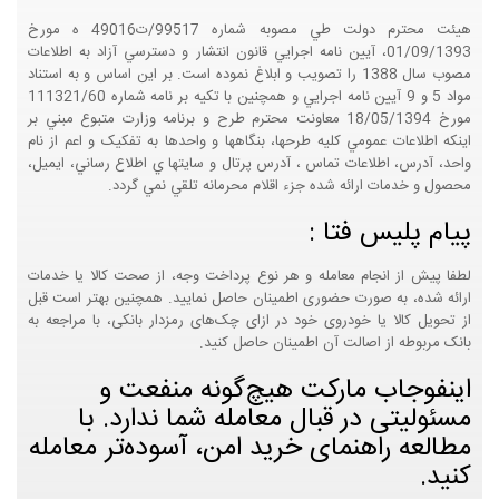
هيئت محترم دولت طي مصوبه شماره 99517/ت49016 ه مورخ
01/09/1393، آيين نامه اجرايي قانون انتشار و دسترسي آزاد به اطلاعات
مصوب سال 1388 را تصويب و ابلاغ نموده است. بر اين اساس و به استناد
مواد 5 و 9 آيين نامه اجرايي و همچنين با تکيه بر نامه شماره 111321/60
مورخ 18/05/1394 معاونت محترم طرح و برنامه وزارت متبوع مبني بر
اينکه اطلاعات عمومي کليه طرحها، بنگاهها و واحدها به تفکيک و اعم از نام
واحد، آدرس، اطلاعات تماس ، آدرس پرتال و سايتها ي اطلاع رساني، ايميل،
محصول و خدمات ارائه شده جزء اقلام محرمانه تلقي نمي گردد.
پیام پلیس فتا :
لطفا پیش از انجام معامله و هر نوع پرداخت وجه، از صحت کالا یا خدمات
ارائه شده، به صورت حضوری اطمینان حاصل نمایید. همچنین بهتر است قبل
از تحویل کالا یا خودروی خود در ازای چک‌های رمزدار بانکی، با مراجعه به
بانک مربوطه از اصالت آن اطمینان حاصل کنید.
اینفوجاب مارکت هیچ‌گونه منفعت و
مسئولیتی در قبال معامله شما ندارد. با
مطالعه راهنمای خرید امن، آسوده‌تر معامله
کنید.