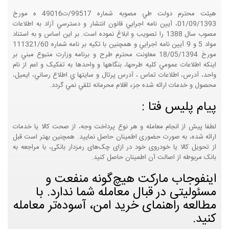
هيئت محترم دولت طي مصوبه شماره 99517/ت49016 ه مورخ
01/09/1393، آيين نامه اجرايي قانون انتشار و دسترسي آزاد به اطلاعات
مصوب سال 1388 را تصويب و ابلاغ نموده است. بر اين اساس و به استناد
مواد 5 و 9 آيين نامه اجرايي و همچنين با تکيه بر نامه شماره 111321/60
مورخ 18/05/1394 معاونت محترم طرح و برنامه وزارت متبوع مبني بر
اينکه اطلاعات عمومي کليه طرحها، بنگاهها و واحدها به تفکيک و اعم از نام
واحد، آدرس، اطلاعات تماس ، آدرس پرتال و سايتها ي اطلاع رساني، ايميل،
محصول و خدمات ارائه شده جزء اقلام محرمانه تلقي نمي گردد.
پیام پلیس فتا :
لطفا پیش از انجام معامله و هر نوع پرداخت وجه، از صحت کالا یا خدمات
ارائه شده، به صورت حضوری اطمینان حاصل نمایید. همچنین بهتر است قبل
از تحویل کالا یا خودروی خود در ازای چک‌های رمزدار بانکی، با مراجعه به
بانک مربوطه از اصالت آن اطمینان حاصل کنید.
اینفوجاب مارکت هیچ‌گونه منفعت و
مسئولیتی در قبال معامله شما ندارد. با
مطالعه راهنمای خرید امن، آسوده‌تر معامله
کنید.