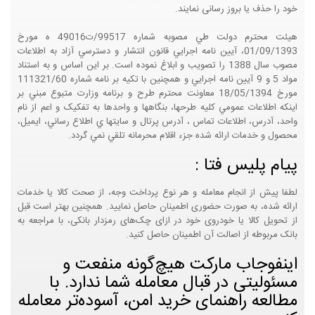
خود را حذف یا بروز رسانی نمایند.
هيئت محترم دولت طي مصوبه شماره 99517/ت49016 ه مورخ
01/09/1393، آيين نامه اجرايي قانون انتشار و دسترسي آزاد به اطلاعات
مصوب سال 1388 را تصويب و ابلاغ نموده است. بر اين اساس و به استناد
مواد 5 و 9 آيين نامه اجرايي و همچنين با تکيه بر نامه شماره 111321/60
مورخ 18/05/1394 معاونت محترم طرح و برنامه وزارت متبوع مبني بر
اينکه اطلاعات عمومي کليه طرحها، بنگاهها و واحدها به تفکيک و اعم از نام
واحد، آدرس، اطلاعات تماس ، آدرس پرتال و سايتها ي اطلاع رساني، ايميل،
محصول و خدمات ارائه شده جزء اقلام محرمانه تلقي نمي گردد.
پیام پلیس فتا :
لطفا پیش از انجام معامله و هر نوع پرداخت وجه، از صحت کالا یا خدمات
ارائه شده، به صورت حضوری اطمینان حاصل نمایید. همچنین بهتر است قبل
از تحویل کالا یا خودروی خود در ازای چک‌های رمزدار بانکی، با مراجعه به
بانک مربوطه از اصالت آن اطمینان حاصل کنید.
اینفوجاب مارکت هیچ‌گونه منفعت و
مسئولیتی در قبال معامله شما ندارد. با
مطالعه راهنمای خرید امن، آسوده‌تر معامله