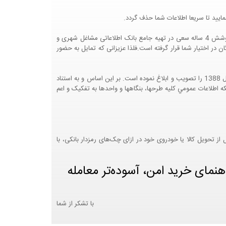
ایید تا سریعا اطلاعات شما حذف گردد.
پرتال مشاغل ایران در جهت رشد فرهنگ بازاریابی و کمک به جامعه بازاریابی و اقتصاد کشور عزیزمان این وب سایت را راه اندازی نموده و با تلاش و کوشش 4 ساله سعی در تهیه جامع بانک اطلاعاتی مشاغل شهری و
 اختیار شما قرار گرفته است.فلذا عزیزانی که تمایل به حضور
هيئت محترم دولت طي مصوبه شماره 99517/ت49016 ه مورخ 01/09/1393، آيين نامه اجرايي قانون انتشار و دسترسي آزاد به اطلاعات مصوب سال 1388 را تصويب و ابلاغ نموده است. بر اين اساس و به استناد
نت محترم طرح و برنامه وزارت متبوع مبني بر اينکه اطلاعات عمومي کليه طرحها، بنگاهها و واحدها به تفکيک و اعم
 تحویل کالا یا خودروی خود در ازای چک‌های رمزدار بانکی، با
هنمای خرید امن، آسوده‌تر معامله
با تشکر از شما