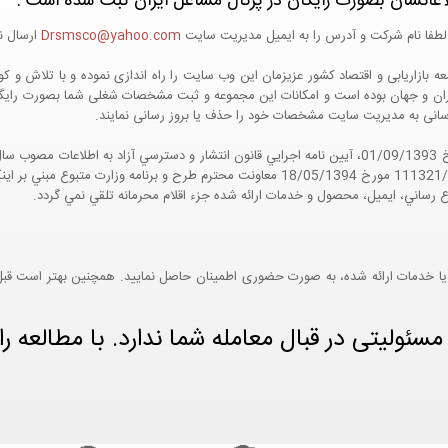
اعاتشان بصورت رایگان در پرتال مشاغل ایران ثبت شده است :
لطفا نام شرکت و آدرس را به ایمیل مدیریت سایت
Drsmsco@yahoo.com
ارسال نم
 و جهان بوده است و امکانات این مجموعه و ثبت مشخصات شغلی شما بصورت رایگان در
ع رسانی به مدیریت سایت مشخصات خود را حذف یا بروز رسانی نمایند.
مواد 5 و 9 آيين نامه اجرايي و همچنين با تکيه بر نامه شماره 111321/60 مورخ 18/05/1394 معاو
ع رساني، ايميل، محصول و خدمات ارائه شده جزء اقلام محرمانه تلقي نمي گردد.
یا خدمات ارائه شده، به صورت حضوری اطمینان حاصل نمایید. همچنین بهتر است قبل از
ئولیتی در قبال معامله شما ندارد. با مطالعه را