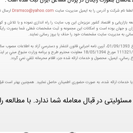
اعاتشان بصورت رایگان در پرتال مشاغل ایران ثبت شده است :
لطفا نام شرکت و آدرس را به ایمیل مدیریت سایت
Drsmsco@yahoo.com
ارسال نم
 و جهان بوده است و امکانات این مجموعه و ثبت مشخصات شغلی شما بصورت رایگان در
ع رسانی به مدیریت سایت مشخصات خود را حذف یا بروز رسانی نمایند.
مواد 5 و 9 آيين نامه اجرايي و همچنين با تکيه بر نامه شماره 111321/60 مورخ 18/05/1394 معاو
ع رساني، ايميل، محصول و خدمات ارائه شده جزء اقلام محرمانه تلقي نمي گردد.
یا خدمات ارائه شده، به صورت حضوری اطمینان حاصل نمایید. همچنین بهتر است قبل از
ئولیتی در قبال معامله شما ندارد. با مطالعه را