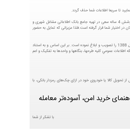
ایید تا سریعا اطلاعات شما حذف گردد.
پرتال مشاغل ایران در جهت رشد فرهنگ بازاریابی و کمک به جامعه بازاریابی و اقتصاد کشور عزیزمان این وب سایت را راه اندازی نموده و با تلاش و کوشش 4 ساله سعی در تهیه جامع بانک اطلاعاتی مشاغل شهری و
 اختیار شما قرار گرفته است.فلذا عزیزانی که تمایل به حضور
هيئت محترم دولت طي مصوبه شماره 99517/ت49016 ه مورخ 01/09/1393، آيين نامه اجرايي قانون انتشار و دسترسي آزاد به اطلاعات مصوب سال 1388 را تصويب و ابلاغ نموده است. بر اين اساس و به استناد
نت محترم طرح و برنامه وزارت متبوع مبني بر اينکه اطلاعات عمومي کليه طرحها، بنگاهها و واحدها به تفکيک و اعم
 تحویل کالا یا خودروی خود در ازای چک‌های رمزدار بانکی، با
هنمای خرید امن، آسوده‌تر معامله
با تشکر از شما