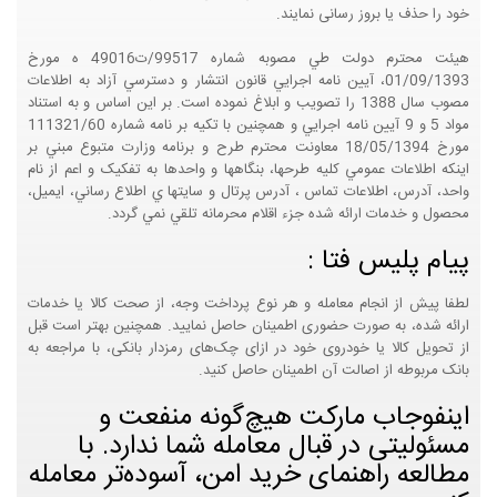
خود را حذف یا بروز رسانی نمایند.
هيئت محترم دولت طي مصوبه شماره 99517/ت49016 ه مورخ
01/09/1393، آيين نامه اجرايي قانون انتشار و دسترسي آزاد به اطلاعات
مصوب سال 1388 را تصويب و ابلاغ نموده است. بر اين اساس و به استناد
مواد 5 و 9 آيين نامه اجرايي و همچنين با تکيه بر نامه شماره 111321/60
مورخ 18/05/1394 معاونت محترم طرح و برنامه وزارت متبوع مبني بر
اينکه اطلاعات عمومي کليه طرحها، بنگاهها و واحدها به تفکيک و اعم از نام
واحد، آدرس، اطلاعات تماس ، آدرس پرتال و سايتها ي اطلاع رساني، ايميل،
محصول و خدمات ارائه شده جزء اقلام محرمانه تلقي نمي گردد.
پیام پلیس فتا :
لطفا پیش از انجام معامله و هر نوع پرداخت وجه، از صحت کالا یا خدمات
ارائه شده، به صورت حضوری اطمینان حاصل نمایید. همچنین بهتر است قبل
از تحویل کالا یا خودروی خود در ازای چک‌های رمزدار بانکی، با مراجعه به
بانک مربوطه از اصالت آن اطمینان حاصل کنید.
اینفوجاب مارکت هیچ‌گونه منفعت و
مسئولیتی در قبال معامله شما ندارد. با
مطالعه راهنمای خرید امن، آسوده‌تر معامله