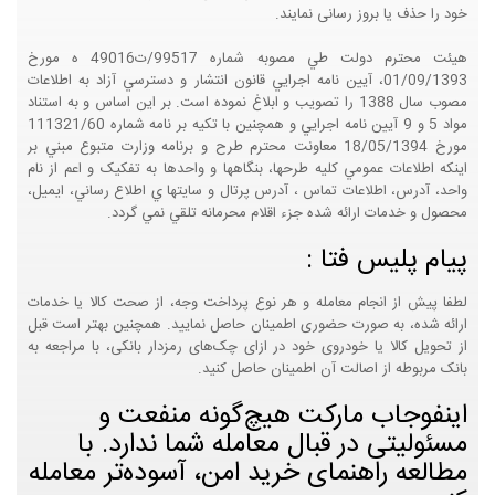
خود را حذف یا بروز رسانی نمایند.
هيئت محترم دولت طي مصوبه شماره 99517/ت49016 ه مورخ
01/09/1393، آيين نامه اجرايي قانون انتشار و دسترسي آزاد به اطلاعات
مصوب سال 1388 را تصويب و ابلاغ نموده است. بر اين اساس و به استناد
مواد 5 و 9 آيين نامه اجرايي و همچنين با تکيه بر نامه شماره 111321/60
مورخ 18/05/1394 معاونت محترم طرح و برنامه وزارت متبوع مبني بر
اينکه اطلاعات عمومي کليه طرحها، بنگاهها و واحدها به تفکيک و اعم از نام
واحد، آدرس، اطلاعات تماس ، آدرس پرتال و سايتها ي اطلاع رساني، ايميل،
محصول و خدمات ارائه شده جزء اقلام محرمانه تلقي نمي گردد.
پیام پلیس فتا :
لطفا پیش از انجام معامله و هر نوع پرداخت وجه، از صحت کالا یا خدمات
ارائه شده، به صورت حضوری اطمینان حاصل نمایید. همچنین بهتر است قبل
از تحویل کالا یا خودروی خود در ازای چک‌های رمزدار بانکی، با مراجعه به
بانک مربوطه از اصالت آن اطمینان حاصل کنید.
اینفوجاب مارکت هیچ‌گونه منفعت و
مسئولیتی در قبال معامله شما ندارد. با
مطالعه راهنمای خرید امن، آسوده‌تر معامله