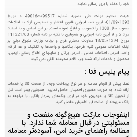
خود را حذف یا بروز رسانی نمایند.
هيئت محترم دولت طي مصوبه شماره 99517/ت49016 ه مورخ
01/09/1393، آيين نامه اجرايي قانون انتشار و دسترسي آزاد به اطلاعات
مصوب سال 1388 را تصويب و ابلاغ نموده است. بر اين اساس و به استناد
مواد 5 و 9 آيين نامه اجرايي و همچنين با تکيه بر نامه شماره 111321/60
مورخ 18/05/1394 معاونت محترم طرح و برنامه وزارت متبوع مبني بر
اينکه اطلاعات عمومي کليه طرحها، بنگاهها و واحدها به تفکيک و اعم از نام
واحد، آدرس، اطلاعات تماس ، آدرس پرتال و سايتها ي اطلاع رساني، ايميل،
محصول و خدمات ارائه شده جزء اقلام محرمانه تلقي نمي گردد.
پیام پلیس فتا :
لطفا پیش از انجام معامله و هر نوع پرداخت وجه، از صحت کالا یا خدمات
ارائه شده، به صورت حضوری اطمینان حاصل نمایید. همچنین بهتر است قبل
از تحویل کالا یا خودروی خود در ازای چک‌های رمزدار بانکی، با مراجعه به
بانک مربوطه از اصالت آن اطمینان حاصل کنید.
اینفوجاب مارکت هیچ‌گونه منفعت و
مسئولیتی در قبال معامله شما ندارد. با
مطالعه راهنمای خرید امن، آسوده‌تر معامله