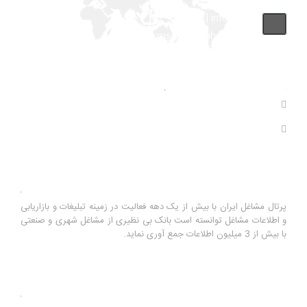
info [at] infojob.ir
Drsmsco [at] yahoo.com
آمار های سایت
بازدید های سال : 0
بازدید های کل : 11,120,149
درباره ما
پرتال مشاغل ایران با بیش از یک دهه فعالیت در زمینه تبلیغات و بازاریابی
و اطلاعات مشاغل توانسته است بانک بی نظیری از مشاغل شهری و صنعتی
با بیش از 3 میلیون اطلاعات جمع آوری نماید.
آخرین رویدادها