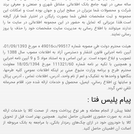
ساله سعی در تهیه جامع بانک اطلاعاتی مشاغل شهری و صنعتی و معرفی برند
شرکت و محصولات شما عزیزان در سطح ایران و جهان بوده است و امکانات این
مجموعه و ثبت مشخصات شغلی شما بصورت رایگان در اختیار شما قرار گرفته
است.فلذا عزیزانی که تمایل به حضور در این مجموعه اطلاعاتی در سایت ما را
ندارند میتوانند با اطلاع رسانی به مدیریت سایت مشخصات خود را حذف یا بروز
رسانی نمایند.
هيئت محترم دولت طي مصوبه شماره 99517/ت49016 ه مورخ 01/09/1393،
آيين نامه اجرايي قانون انتشار و دسترسي آزاد به اطلاعات مصوب سال 1388 را
تصويب و ابلاغ نموده است. بر اين اساس و به استناد مواد 5 و 9 آيين نامه اجرايي
و همچنين با تکيه بر نامه شماره 111321/60 مورخ 18/05/1394 معاونت
محترم طرح و برنامه وزارت متبوع مبني بر اينکه اطلاعات عمومي کليه طرحها،
بنگاهها و واحدها به تفکيک و اعم از نام واحد، آدرس، اطلاعات تماس ، آدرس پرتال
و سايتها ي اطلاع رساني، ايميل، محصول و خدمات ارائه شده جزء اقلام محرمانه
تلقي نمي گردد.
پیام پلیس فتا :
لطفا پیش از انجام معامله و هر نوع پرداخت وجه، از صحت کالا یا خدمات ارائه
شده، به صورت حضوری اطمینان حاصل نمایید. همچنین بهتر است قبل از تحویل
کالا یا خودروی خود در ازای چک‌های رمزدار بانکی، با مراجعه به بانک مربوطه از
اصالت آن اطمینان حاصل کنید.