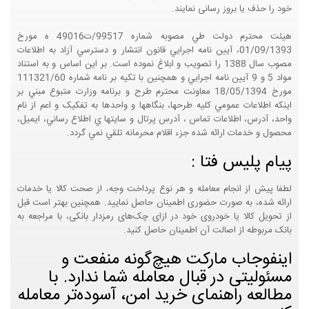
خود را حذف یا بروز رسانی نمایند.
هيئت محترم دولت طي مصوبه شماره 99517/ت49016 ه مورخ
01/09/1393، آيين نامه اجرايي قانون انتشار و دسترسي آزاد به اطلاعات
مصوب سال 1388 را تصويب و ابلاغ نموده است. بر اين اساس و به استناد
مواد 5 و 9 آيين نامه اجرايي و همچنين با تکيه بر نامه شماره 111321/60
مورخ 18/05/1394 معاونت محترم طرح و برنامه وزارت متبوع مبني بر
اينکه اطلاعات عمومي کليه طرحها، بنگاهها و واحدها به تفکيک و اعم از نام
واحد، آدرس، اطلاعات تماس ، آدرس پرتال و سايتها ي اطلاع رساني، ايميل،
محصول و خدمات ارائه شده جزء اقلام محرمانه تلقي نمي گردد.
پیام پلیس فتا :
لطفا پیش از انجام معامله و هر نوع پرداخت وجه، از صحت کالا یا خدمات
ارائه شده، به صورت حضوری اطمینان حاصل نمایید. همچنین بهتر است قبل
از تحویل کالا یا خودروی خود در ازای چک‌های رمزدار بانکی، با مراجعه به
بانک مربوطه از اصالت آن اطمینان حاصل کنید.
اینفوجاب مارکت هیچ‌گونه منفعت و
مسئولیتی در قبال معامله شما ندارد. با
مطالعه راهنمای خرید امن، آسوده‌تر معامله