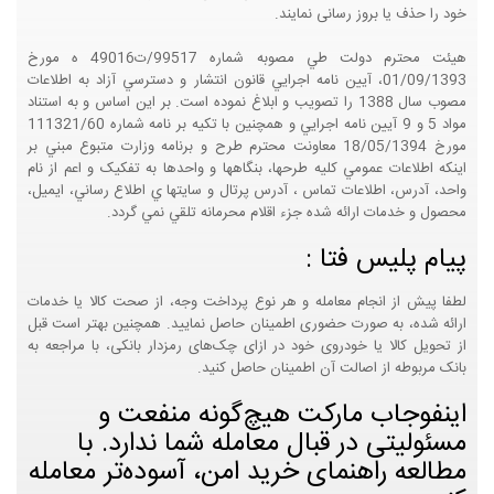
خود را حذف یا بروز رسانی نمایند.
هيئت محترم دولت طي مصوبه شماره 99517/ت49016 ه مورخ
01/09/1393، آيين نامه اجرايي قانون انتشار و دسترسي آزاد به اطلاعات
مصوب سال 1388 را تصويب و ابلاغ نموده است. بر اين اساس و به استناد
مواد 5 و 9 آيين نامه اجرايي و همچنين با تکيه بر نامه شماره 111321/60
مورخ 18/05/1394 معاونت محترم طرح و برنامه وزارت متبوع مبني بر
اينکه اطلاعات عمومي کليه طرحها، بنگاهها و واحدها به تفکيک و اعم از نام
واحد، آدرس، اطلاعات تماس ، آدرس پرتال و سايتها ي اطلاع رساني، ايميل،
محصول و خدمات ارائه شده جزء اقلام محرمانه تلقي نمي گردد.
پیام پلیس فتا :
لطفا پیش از انجام معامله و هر نوع پرداخت وجه، از صحت کالا یا خدمات
ارائه شده، به صورت حضوری اطمینان حاصل نمایید. همچنین بهتر است قبل
از تحویل کالا یا خودروی خود در ازای چک‌های رمزدار بانکی، با مراجعه به
بانک مربوطه از اصالت آن اطمینان حاصل کنید.
اینفوجاب مارکت هیچ‌گونه منفعت و
مسئولیتی در قبال معامله شما ندارد. با
مطالعه راهنمای خرید امن، آسوده‌تر معامله