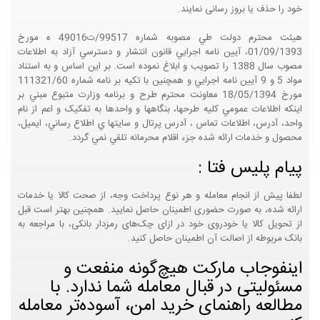
خود را حذف یا بروز رسانی نمایند.
هيئت محترم دولت طي مصوبه شماره 99517/ت49016 ه مورخ
01/09/1393، آيين نامه اجرايي قانون انتشار و دسترسي آزاد به اطلاعات
مصوب سال 1388 را تصويب و ابلاغ نموده است. بر اين اساس و به استناد
مواد 5 و 9 آيين نامه اجرايي و همچنين با تکيه بر نامه شماره 111321/60
مورخ 18/05/1394 معاونت محترم طرح و برنامه وزارت متبوع مبني بر
اينکه اطلاعات عمومي کليه طرحها، بنگاهها و واحدها به تفکيک و اعم از نام
واحد، آدرس، اطلاعات تماس ، آدرس پرتال و سايتها ي اطلاع رساني، ايميل،
محصول و خدمات ارائه شده جزء اقلام محرمانه تلقي نمي گردد.
پیام پلیس فتا :
لطفا پیش از انجام معامله و هر نوع پرداخت وجه، از صحت کالا یا خدمات
ارائه شده، به صورت حضوری اطمینان حاصل نمایید. همچنین بهتر است قبل
از تحویل کالا یا خودروی خود در ازای چک‌های رمزدار بانکی، با مراجعه به
بانک مربوطه از اصالت آن اطمینان حاصل کنید.
اینفوجاب مارکت هیچ‌گونه منفعت و
مسئولیتی در قبال معامله شما ندارد. با
مطالعه راهنمای خرید امن، آسوده‌تر معامله