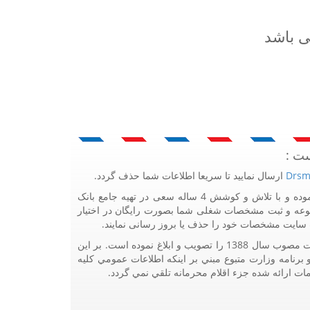
ی باشد
ست :
Drsm
ارسال نمایید تا سریعا اطلاعات شما حذف گردد.
پرتال مشاغل ایران در جهت رشد فرهنگ بازاریابی و کمک به جامعه بازاریابی و اقتصاد کشور عزیزمان این وب سایت را راه اندازی نموده و با تلاش و کوشش 4 ساله سعی در تهیه جامع بانک
وعه و ثبت مشخصات شغلی شما بصورت رایگان در اختیار
یت سایت مشخصات خود را حذف یا بروز رسانی نمایند.
هيئت محترم دولت طي مصوبه شماره 99517/ت49016 ه مورخ 01/09/1393، آيين نامه اجرايي قانون انتشار و دسترسي آزاد به اطلاعات مصوب سال 1388 را تصويب و ابلاغ نموده است. بر اين
چنين با تکيه بر نامه شماره 111321/60 مورخ 18/05/1394 معاونت محترم طرح و برنامه وزارت متبوع مبني بر اينکه اطلاعات عمومي کليه
مات ارائه شده جزء اقلام محرمانه تلقي نمي گردد.