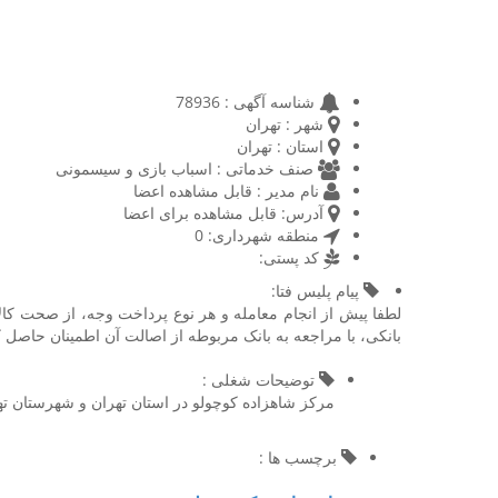
شناسه آگهی :
78936
شهر :
تهران
استان :
تهران
صنف خدماتی :
اسباب بازی و سیسمونی
نام مدیر :
قابل مشاهده اعضا
آدرس:
قابل مشاهده برای اعضا
منطقه شهرداری:
0
کد پستی:
پیام پلیس فتا:
لطفا پیش از انجام معامله و هر نوع پرداخت وجه، از صحت کال
بانکی، با مراجعه به بانک مربوطه از اصالت آن اطمینان حاصل ک
توضیحات شغلی :
مرکز شاهزاده کوچولو در استان تهران و شهرستان ت
برچسب ها :