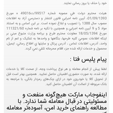
خود را حذف یا بروز رسانی نمایند.
هيئت محترم دولت طي مصوبه شماره 99517/ت49016 ه مورخ
01/09/1393، آيين نامه اجرايي قانون انتشار و دسترسي آزاد به اطلاعات
مصوب سال 1388 را تصويب و ابلاغ نموده است. بر اين اساس و به استناد
مواد 5 و 9 آيين نامه اجرايي و همچنين با تکيه بر نامه شماره 111321/60
مورخ 18/05/1394 معاونت محترم طرح و برنامه وزارت متبوع مبني بر
اينکه اطلاعات عمومي کليه طرحها، بنگاهها و واحدها به تفکيک و اعم از نام
واحد، آدرس، اطلاعات تماس ، آدرس پرتال و سايتها ي اطلاع رساني، ايميل،
محصول و خدمات ارائه شده جزء اقلام محرمانه تلقي نمي گردد.
پیام پلیس فتا :
لطفا پیش از انجام معامله و هر نوع پرداخت وجه، از صحت کالا یا خدمات
ارائه شده، به صورت حضوری اطمینان حاصل نمایید. همچنین بهتر است قبل
از تحویل کالا یا خودروی خود در ازای چک‌های رمزدار بانکی، با مراجعه به
بانک مربوطه از اصالت آن اطمینان حاصل کنید.
اینفوجاب مارکت هیچ‌گونه منفعت و
مسئولیتی در قبال معامله شما ندارد. با
مطالعه راهنمای خرید امن، آسوده‌تر معامله