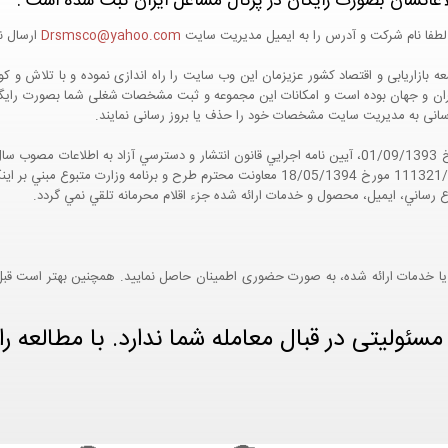
اعاتشان بصورت رایگان در پرتال مشاغل ایران ثبت شده است :
لطفا نام شرکت و آدرس را به ایمیل مدیریت سایت
Drsmsco@yahoo.com
ارسال نم
 و جهان بوده است و امکانات این مجموعه و ثبت مشخصات شغلی شما بصورت رایگان در
ع رسانی به مدیریت سایت مشخصات خود را حذف یا بروز رسانی نمایند.
مواد 5 و 9 آيين نامه اجرايي و همچنين با تکيه بر نامه شماره 111321/60 مورخ 18/05/1394 معاو
ع رساني، ايميل، محصول و خدمات ارائه شده جزء اقلام محرمانه تلقي نمي گردد.
یا خدمات ارائه شده، به صورت حضوری اطمینان حاصل نمایید. همچنین بهتر است قبل از
ئولیتی در قبال معامله شما ندارد. با مطالعه را