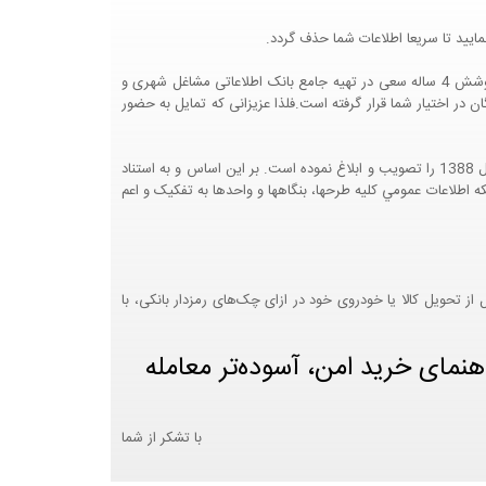
ایید تا سریعا اطلاعات شما حذف گردد.
پرتال مشاغل ایران در جهت رشد فرهنگ بازاریابی و کمک به جامعه بازاریابی و اقتصاد کشور عزیزمان این وب سایت را راه اندازی نموده و با تلاش و کوشش 4 ساله سعی در تهیه جامع بانک اطلاعاتی مشاغل شهری و
 اختیار شما قرار گرفته است.فلذا عزیزانی که تمایل به حضور
هيئت محترم دولت طي مصوبه شماره 99517/ت49016 ه مورخ 01/09/1393، آيين نامه اجرايي قانون انتشار و دسترسي آزاد به اطلاعات مصوب سال 1388 را تصويب و ابلاغ نموده است. بر اين اساس و به استناد
نت محترم طرح و برنامه وزارت متبوع مبني بر اينکه اطلاعات عمومي کليه طرحها، بنگاهها و واحدها به تفکيک و اعم
 تحویل کالا یا خودروی خود در ازای چک‌های رمزدار بانکی، با
هنمای خرید امن، آسوده‌تر معامله
با تشکر از شما