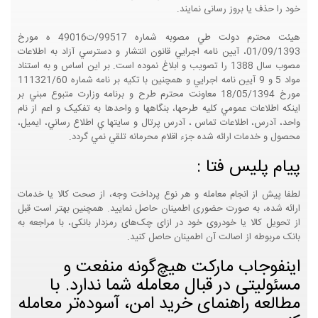
خود را حذف یا بروز رسانی نمایند.
هيئت محترم دولت طي مصوبه شماره 99517/ت49016 ه مورخ
01/09/1393، آيين نامه اجرايي قانون انتشار و دسترسي آزاد به اطلاعات
مصوب سال 1388 را تصويب و ابلاغ نموده است. بر اين اساس و به استناد
مواد 5 و 9 آيين نامه اجرايي و همچنين با تکيه بر نامه شماره 111321/60
مورخ 18/05/1394 معاونت محترم طرح و برنامه وزارت متبوع مبني بر
اينکه اطلاعات عمومي کليه طرحها، بنگاهها و واحدها به تفکيک و اعم از نام
واحد، آدرس، اطلاعات تماس ، آدرس پرتال و سايتها ي اطلاع رساني، ايميل،
محصول و خدمات ارائه شده جزء اقلام محرمانه تلقي نمي گردد.
پیام پلیس فتا :
لطفا پیش از انجام معامله و هر نوع پرداخت وجه، از صحت کالا یا خدمات
ارائه شده، به صورت حضوری اطمینان حاصل نمایید. همچنین بهتر است قبل
از تحویل کالا یا خودروی خود در ازای چک‌های رمزدار بانکی، با مراجعه به
بانک مربوطه از اصالت آن اطمینان حاصل کنید.
اینفوجاب مارکت هیچ‌گونه منفعت و
مسئولیتی در قبال معامله شما ندارد. با
مطالعه راهنمای خرید امن، آسوده‌تر معامله