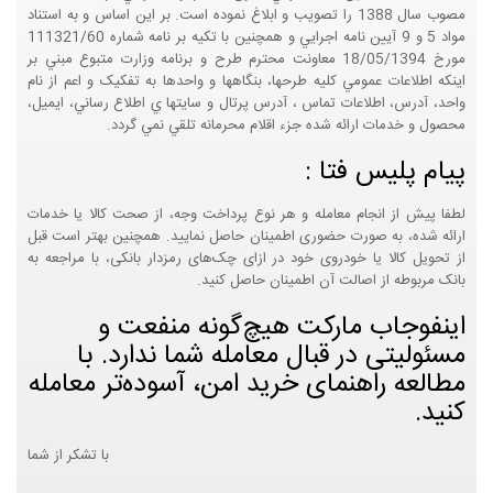
مصوب سال 1388 را تصويب و ابلاغ نموده است. بر اين اساس و به استناد
مواد 5 و 9 آيين نامه اجرايي و همچنين با تکيه بر نامه شماره 111321/60
مورخ 18/05/1394 معاونت محترم طرح و برنامه وزارت متبوع مبني بر
اينکه اطلاعات عمومي کليه طرحها، بنگاهها و واحدها به تفکيک و اعم از نام
واحد، آدرس، اطلاعات تماس ، آدرس پرتال و سايتها ي اطلاع رساني، ايميل،
محصول و خدمات ارائه شده جزء اقلام محرمانه تلقي نمي گردد.
پیام پلیس فتا :
لطفا پیش از انجام معامله و هر نوع پرداخت وجه، از صحت کالا یا خدمات
ارائه شده، به صورت حضوری اطمینان حاصل نمایید. همچنین بهتر است قبل
از تحویل کالا یا خودروی خود در ازای چک‌های رمزدار بانکی، با مراجعه به
بانک مربوطه از اصالت آن اطمینان حاصل کنید.
اینفوجاب مارکت هیچ‌گونه منفعت و
مسئولیتی در قبال معامله شما ندارد. با
مطالعه راهنمای خرید امن، آسوده‌تر معامله
کنید.
با تشکر از شما