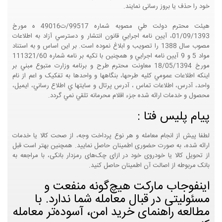
خود را حذف یا بروز رسانی نمایند.
هيئت محترم دولت طي مصوبه شماره 99517/ت49016 ه مورخ
01/09/1393، آيين نامه اجرايي قانون انتشار و دسترسي آزاد به اطلاعات
مصوب سال 1388 را تصويب و ابلاغ نموده است. بر اين اساس و به استناد
مواد 5 و 9 آيين نامه اجرايي و همچنين با تکيه بر نامه شماره 111321/60
مورخ 18/05/1394 معاونت محترم طرح و برنامه وزارت متبوع مبني بر
اينکه اطلاعات عمومي کليه طرحها، بنگاهها و واحدها به تفکيک و اعم از نام
واحد، آدرس، اطلاعات تماس ، آدرس پرتال و سايتها ي اطلاع رساني، ايميل،
محصول و خدمات ارائه شده جزء اقلام محرمانه تلقي نمي گردد.
پیام پلیس فتا :
لطفا پیش از انجام معامله و هر نوع پرداخت وجه، از صحت کالا یا خدمات
ارائه شده، به صورت حضوری اطمینان حاصل نمایید. همچنین بهتر است قبل
از تحویل کالا یا خودروی خود در ازای چک‌های رمزدار بانکی، با مراجعه به
بانک مربوطه از اصالت آن اطمینان حاصل کنید.
اینفوجاب مارکت هیچ‌گونه منفعت و
مسئولیتی در قبال معامله شما ندارد. با
مطالعه راهنمای خرید امن، آسوده‌تر معامله