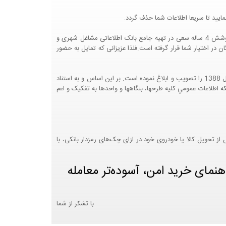
ایید تا سریعا اطلاعات شما حذف گردد.
پرتال مشاغل ایران در جهت رشد فرهنگ بازاریابی و کمک به جامعه بازاریابی و اقتصاد کشور عزیزمان این وب سایت را راه اندازی نموده و با تلاش و کوشش 4 ساله سعی در تهیه جامع بانک اطلاعاتی مشاغل شهری و
 اختیار شما قرار گرفته است.فلذا عزیزانی که تمایل به حضور
هيئت محترم دولت طي مصوبه شماره 99517/ت49016 ه مورخ 01/09/1393، آيين نامه اجرايي قانون انتشار و دسترسي آزاد به اطلاعات مصوب سال 1388 را تصويب و ابلاغ نموده است. بر اين اساس و به استناد
نت محترم طرح و برنامه وزارت متبوع مبني بر اينکه اطلاعات عمومي کليه طرحها، بنگاهها و واحدها به تفکيک و اعم
 تحویل کالا یا خودروی خود در ازای چک‌های رمزدار بانکی، با
هنمای خرید امن، آسوده‌تر معامله
با تشکر از شما