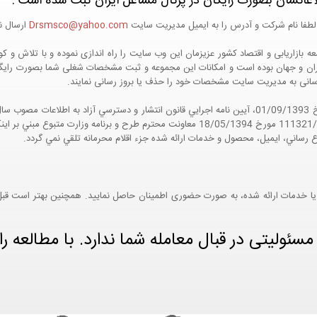
اعاتشان بصورت رایگان در پرتال مشاغل ایران ثبت شده است :
لطفا نام شرکت و آدرس را به ایمیل مدیریت سایت
Drsmsco@yahoo.com
ارسال نم
 و جهان بوده است و امکانات این مجموعه و ثبت مشخصات شغلی شما بصورت رایگان در
ع رسانی به مدیریت سایت مشخصات خود را حذف یا بروز رسانی نمایند.
مواد 5 و 9 آيين نامه اجرايي و همچنين با تکيه بر نامه شماره 111321/60 مورخ 18/05/1394 معاو
ع رساني، ايميل، محصول و خدمات ارائه شده جزء اقلام محرمانه تلقي نمي گردد.
یا خدمات ارائه شده، به صورت حضوری اطمینان حاصل نمایید. همچنین بهتر است قبل از
ئولیتی در قبال معامله شما ندارد. با مطالعه را