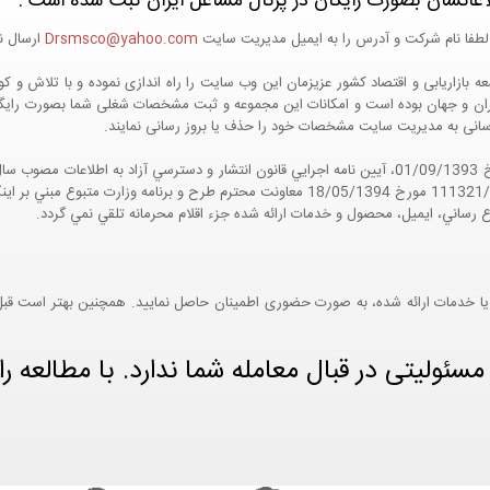
اعاتشان بصورت رایگان در پرتال مشاغل ایران ثبت شده است :
لطفا نام شرکت و آدرس را به ایمیل مدیریت سایت
Drsmsco@yahoo.com
ارسال نم
 و جهان بوده است و امکانات این مجموعه و ثبت مشخصات شغلی شما بصورت رایگان در
ع رسانی به مدیریت سایت مشخصات خود را حذف یا بروز رسانی نمایند.
مواد 5 و 9 آيين نامه اجرايي و همچنين با تکيه بر نامه شماره 111321/60 مورخ 18/05/1394 معاو
ع رساني، ايميل، محصول و خدمات ارائه شده جزء اقلام محرمانه تلقي نمي گردد.
یا خدمات ارائه شده، به صورت حضوری اطمینان حاصل نمایید. همچنین بهتر است قبل از
ئولیتی در قبال معامله شما ندارد. با مطالعه را