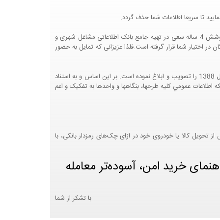
ایید تا سریعا اطلاعات شما حذف گردد.
پرتال مشاغل ایران در جهت رشد فرهنگ بازاریابی و کمک به جامعه بازاریابی و اقتصاد کشور عزیزمان این وب سایت را راه اندازی نموده و با تلاش و کوشش 4 ساله سعی در تهیه جامع بانک اطلاعاتی مشاغل شهری و
 اختیار شما قرار گرفته است.فلذا عزیزانی که تمایل به حضور
هيئت محترم دولت طي مصوبه شماره 99517/ت49016 ه مورخ 01/09/1393، آيين نامه اجرايي قانون انتشار و دسترسي آزاد به اطلاعات مصوب سال 1388 را تصويب و ابلاغ نموده است. بر اين اساس و به استناد
نت محترم طرح و برنامه وزارت متبوع مبني بر اينکه اطلاعات عمومي کليه طرحها، بنگاهها و واحدها به تفکيک و اعم
 تحویل کالا یا خودروی خود در ازای چک‌های رمزدار بانکی، با
هنمای خرید امن، آسوده‌تر معامله
با تشکر از شما