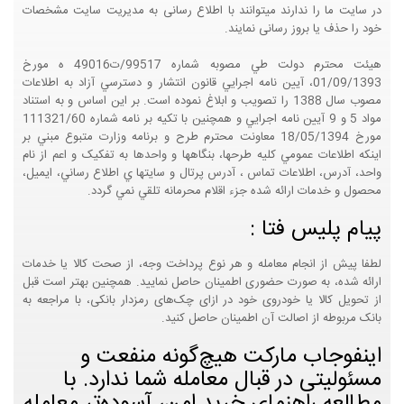
در سایت ما را ندارند میتوانند با اطلاع رسانی به مدیریت سایت مشخصات
خود را حذف یا بروز رسانی نمایند.
هيئت محترم دولت طي مصوبه شماره 99517/ت49016 ه مورخ
01/09/1393، آيين نامه اجرايي قانون انتشار و دسترسي آزاد به اطلاعات
مصوب سال 1388 را تصويب و ابلاغ نموده است. بر اين اساس و به استناد
مواد 5 و 9 آيين نامه اجرايي و همچنين با تکيه بر نامه شماره 111321/60
مورخ 18/05/1394 معاونت محترم طرح و برنامه وزارت متبوع مبني بر
اينکه اطلاعات عمومي کليه طرحها، بنگاهها و واحدها به تفکيک و اعم از نام
واحد، آدرس، اطلاعات تماس ، آدرس پرتال و سايتها ي اطلاع رساني، ايميل،
محصول و خدمات ارائه شده جزء اقلام محرمانه تلقي نمي گردد.
پیام پلیس فتا :
لطفا پیش از انجام معامله و هر نوع پرداخت وجه، از صحت کالا یا خدمات
ارائه شده، به صورت حضوری اطمینان حاصل نمایید. همچنین بهتر است قبل
از تحویل کالا یا خودروی خود در ازای چک‌های رمزدار بانکی، با مراجعه به
بانک مربوطه از اصالت آن اطمینان حاصل کنید.
اینفوجاب مارکت هیچ‌گونه منفعت و
مسئولیتی در قبال معامله شما ندارد. با