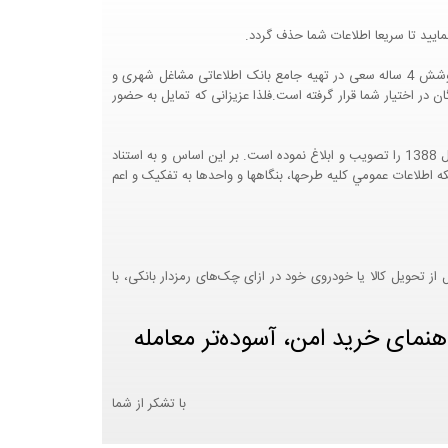
ایید تا سریعا اطلاعات شما حذف گردد.
پرتال مشاغل ایران در جهت رشد فرهنگ بازاریابی و کمک به جامعه بازاریابی و اقتصاد کشور عزیزمان این وب سایت را راه اندازی نموده و با تلاش و کوشش 4 ساله سعی در تهیه جامع بانک اطلاعاتی مشاغل شهری و
 اختیار شما قرار گرفته است.فلذا عزیزانی که تمایل به حضور
هيئت محترم دولت طي مصوبه شماره 99517/ت49016 ه مورخ 01/09/1393، آيين نامه اجرايي قانون انتشار و دسترسي آزاد به اطلاعات مصوب سال 1388 را تصويب و ابلاغ نموده است. بر اين اساس و به استناد
نت محترم طرح و برنامه وزارت متبوع مبني بر اينکه اطلاعات عمومي کليه طرحها، بنگاهها و واحدها به تفکيک و اعم
 تحویل کالا یا خودروی خود در ازای چک‌های رمزدار بانکی، با
هنمای خرید امن، آسوده‌تر معامله
با تشکر از شما