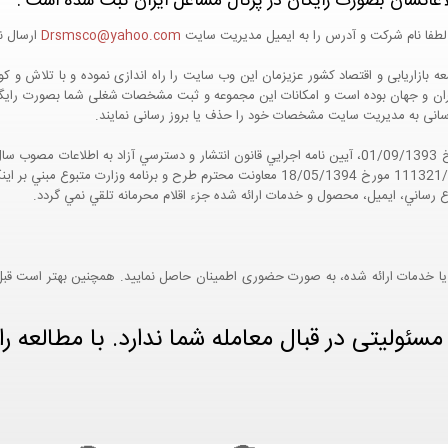
اعاتشان بصورت رایگان در پرتال مشاغل ایران ثبت شده است :
لطفا نام شرکت و آدرس را به ایمیل مدیریت سایت
Drsmsco@yahoo.com
ارسال نم
 و جهان بوده است و امکانات این مجموعه و ثبت مشخصات شغلی شما بصورت رایگان در
ع رسانی به مدیریت سایت مشخصات خود را حذف یا بروز رسانی نمایند.
مواد 5 و 9 آيين نامه اجرايي و همچنين با تکيه بر نامه شماره 111321/60 مورخ 18/05/1394 معاو
ع رساني، ايميل، محصول و خدمات ارائه شده جزء اقلام محرمانه تلقي نمي گردد.
یا خدمات ارائه شده، به صورت حضوری اطمینان حاصل نمایید. همچنین بهتر است قبل از
ئولیتی در قبال معامله شما ندارد. با مطالعه را