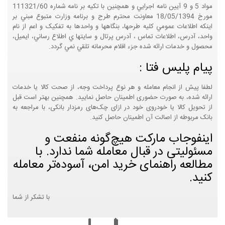
مواد 5 و 9 آيين نامه اجرايي و همچنين با تکيه بر نامه شماره 111321/60
مورخ 18/05/1394 معاونت محترم طرح و برنامه وزارت متبوع مبني بر
اينکه اطلاعات عمومي کليه طرحها، بنگاهها و واحدها به تفکيک و اعم از نام
واحد، آدرس، اطلاعات تماس ، آدرس پرتال و سايتها ي اطلاع رساني، ايميل،
محصول و خدمات ارائه شده جزء اقلام محرمانه تلقي نمي گردد.
پیام پلیس فتا :
لطفا پیش از انجام معامله و هر نوع پرداخت وجه، از صحت کالا یا خدمات
ارائه شده، به صورت حضوری اطمینان حاصل نمایید. همچنین بهتر است قبل
از تحویل کالا یا خودروی خود در ازای چک‌های رمزدار بانکی، با مراجعه به
بانک مربوطه از اصالت آن اطمینان حاصل کنید.
اینفوجاب مارکت هیچ‌گونه منفعت و
مسئولیتی در قبال معامله شما ندارد. با
مطالعه راهنمای خرید امن، آسوده‌تر معامله
کنید.
با تشکر از شما