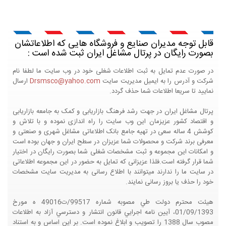
قابل توجه مدیران صنایع و فروشگاه هایی که اطلاعاتشان
بصورت رایگان در پرتال مشاغل ایران ثبت شده است :
در صورت عدم تمایل به ثبت اطلاعات شغلی خود در وب سایت ما لطفا نام
شرکت و آدرس را به ایمیل مدیریت سایت
Drsmsco@yahoo.com
ارسال
نمایید تا سریعا اطلاعات شما حذف گردد.
پرتال مشاغل ایران در جهت رشد فرهنگ بازاریابی و کمک به جامعه بازاریابی
و اقتصاد کشور عزیزمان این وب سایت را راه اندازی نموده و با تلاش و
کوشش 4 ساله سعی در تهیه جامع بانک اطلاعاتی مشاغل شهری و صنعتی و
معرفی برند شرکت و محصولات شما عزیزان در سطح ایران و جهان بوده است
و امکانات این مجموعه و ثبت مشخصات شغلی شما بصورت رایگان در اختیار
شما قرار گرفته است.فلذا عزیزانی که تمایل به حضور در این مجموعه اطلاعاتی
در سایت ما را ندارند میتوانند با اطلاع رسانی به مدیریت سایت مشخصات
خود را حذف یا بروز رسانی نمایند.
هيئت محترم دولت طي مصوبه شماره 99517/ت49016 ه مورخ
01/09/1393، آيين نامه اجرايي قانون انتشار و دسترسي آزاد به اطلاعات
مصوب سال 1388 را تصويب و ابلاغ نموده است. بر اين اساس و به استناد