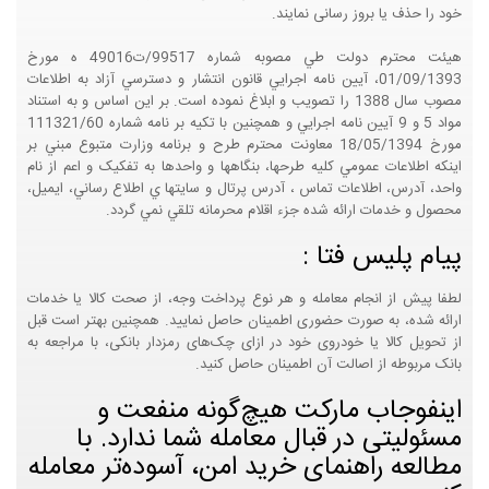
خود را حذف یا بروز رسانی نمایند.
هيئت محترم دولت طي مصوبه شماره 99517/ت49016 ه مورخ
01/09/1393، آيين نامه اجرايي قانون انتشار و دسترسي آزاد به اطلاعات
مصوب سال 1388 را تصويب و ابلاغ نموده است. بر اين اساس و به استناد
مواد 5 و 9 آيين نامه اجرايي و همچنين با تکيه بر نامه شماره 111321/60
مورخ 18/05/1394 معاونت محترم طرح و برنامه وزارت متبوع مبني بر
اينکه اطلاعات عمومي کليه طرحها، بنگاهها و واحدها به تفکيک و اعم از نام
واحد، آدرس، اطلاعات تماس ، آدرس پرتال و سايتها ي اطلاع رساني، ايميل،
محصول و خدمات ارائه شده جزء اقلام محرمانه تلقي نمي گردد.
پیام پلیس فتا :
لطفا پیش از انجام معامله و هر نوع پرداخت وجه، از صحت کالا یا خدمات
ارائه شده، به صورت حضوری اطمینان حاصل نمایید. همچنین بهتر است قبل
از تحویل کالا یا خودروی خود در ازای چک‌های رمزدار بانکی، با مراجعه به
بانک مربوطه از اصالت آن اطمینان حاصل کنید.
اینفوجاب مارکت هیچ‌گونه منفعت و
مسئولیتی در قبال معامله شما ندارد. با
مطالعه راهنمای خرید امن، آسوده‌تر معامله