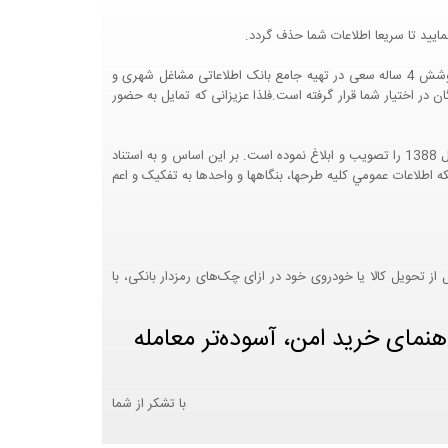
ایید تا سریعا اطلاعات شما حذف گردد.
پرتال مشاغل ایران در جهت رشد فرهنگ بازاریابی و کمک به جامعه بازاریابی و اقتصاد کشور عزیزمان این وب سایت را راه اندازی نموده و با تلاش و کوشش 4 ساله سعی در تهیه جامع بانک اطلاعاتی مشاغل شهری و
 اختیار شما قرار گرفته است.فلذا عزیزانی که تمایل به حضور
هيئت محترم دولت طي مصوبه شماره 99517/ت49016 ه مورخ 01/09/1393، آيين نامه اجرايي قانون انتشار و دسترسي آزاد به اطلاعات مصوب سال 1388 را تصويب و ابلاغ نموده است. بر اين اساس و به استناد
نت محترم طرح و برنامه وزارت متبوع مبني بر اينکه اطلاعات عمومي کليه طرحها، بنگاهها و واحدها به تفکيک و اعم
 تحویل کالا یا خودروی خود در ازای چک‌های رمزدار بانکی، با
هنمای خرید امن، آسوده‌تر معامله
با تشکر از شما