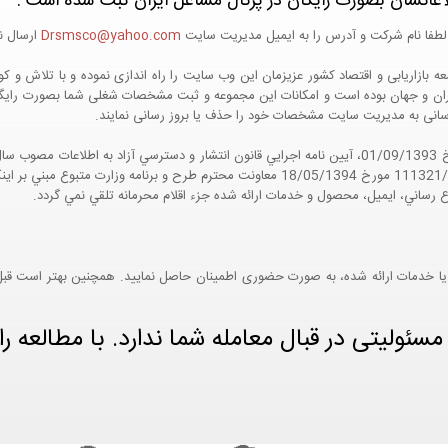
اعاتشان بصورت رایگان در پرتال مشاغل ایران ثبت شده است :
لطفا نام شرکت و آدرس را به ایمیل مدیریت سایت
Drsmsco@yahoo.com
ارسال نم
 و جهان بوده است و امکانات این مجموعه و ثبت مشخصات شغلی شما بصورت رایگان در
ع رسانی به مدیریت سایت مشخصات خود را حذف یا بروز رسانی نمایند.
مواد 5 و 9 آيين نامه اجرايي و همچنين با تکيه بر نامه شماره 111321/60 مورخ 18/05/1394 معاو
ع رساني، ايميل، محصول و خدمات ارائه شده جزء اقلام محرمانه تلقي نمي گردد.
یا خدمات ارائه شده، به صورت حضوری اطمینان حاصل نمایید. همچنین بهتر است قبل از
ئولیتی در قبال معامله شما ندارد. با مطالعه را