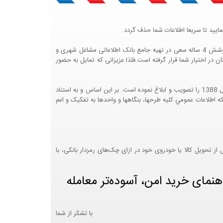
ایید تا سریعا اطلاعات شما حذف گردد.
پرتال مشاغل ایران در جهت رشد فرهنگ بازاریابی و کمک به جامعه بازاریابی و اقتصاد کشور عزیزمان این وب سایت را راه اندازی نموده و با تلاش و کوشش 4 ساله سعی در تهیه جامع بانک اطلاعاتی مشاغل شهری و
 اختیار شما قرار گرفته است.فلذا عزیزانی که تمایل به حضور
هيئت محترم دولت طي مصوبه شماره 99517/ت49016 ه مورخ 01/09/1393، آيين نامه اجرايي قانون انتشار و دسترسي آزاد به اطلاعات مصوب سال 1388 را تصويب و ابلاغ نموده است. بر اين اساس و به استناد
نت محترم طرح و برنامه وزارت متبوع مبني بر اينکه اطلاعات عمومي کليه طرحها، بنگاهها و واحدها به تفکيک و اعم
 تحویل کالا یا خودروی خود در ازای چک‌های رمزدار بانکی، با
هنمای خرید امن، آسوده‌تر معامله
با تشکر از شما