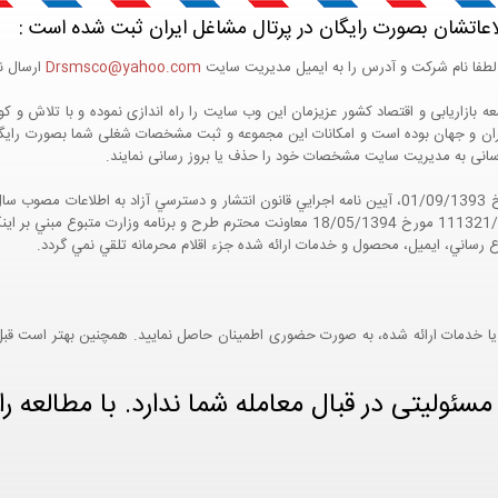
اعاتشان بصورت رایگان در پرتال مشاغل ایران ثبت شده است :
لطفا نام شرکت و آدرس را به ایمیل مدیریت سایت
Drsmsco@yahoo.com
ارسال نم
 و جهان بوده است و امکانات این مجموعه و ثبت مشخصات شغلی شما بصورت رایگان در
ع رسانی به مدیریت سایت مشخصات خود را حذف یا بروز رسانی نمایند.
مواد 5 و 9 آيين نامه اجرايي و همچنين با تکيه بر نامه شماره 111321/60 مورخ 18/05/1394 معاو
ع رساني، ايميل، محصول و خدمات ارائه شده جزء اقلام محرمانه تلقي نمي گردد.
یا خدمات ارائه شده، به صورت حضوری اطمینان حاصل نمایید. همچنین بهتر است قبل از
ئولیتی در قبال معامله شما ندارد. با مطالعه را