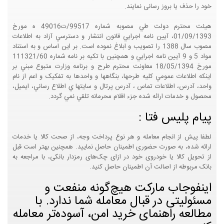
خود را حذف یا بروز رسانی نمایند.
هيئت محترم دولت طي مصوبه شماره 99517/ت49016 ه مورخ
01/09/1393، آيين نامه اجرايي قانون انتشار و دسترسي آزاد به اطلاعات
مصوب سال 1388 را تصويب و ابلاغ نموده است. بر اين اساس و به استناد
مواد 5 و 9 آيين نامه اجرايي و همچنين با تکيه بر نامه شماره 111321/60
مورخ 18/05/1394 معاونت محترم طرح و برنامه وزارت متبوع مبني بر
اينکه اطلاعات عمومي کليه طرحها، بنگاهها و واحدها به تفکيک و اعم از نام
واحد، آدرس، اطلاعات تماس ، آدرس پرتال و سايتها ي اطلاع رساني، ايميل،
محصول و خدمات ارائه شده جزء اقلام محرمانه تلقي نمي گردد.
پیام پلیس فتا :
لطفا پیش از انجام معامله و هر نوع پرداخت وجه، از صحت کالا یا خدمات
ارائه شده، به صورت حضوری اطمینان حاصل نمایید. همچنین بهتر است قبل
از تحویل کالا یا خودروی خود در ازای چک‌های رمزدار بانکی، با مراجعه به
بانک مربوطه از اصالت آن اطمینان حاصل کنید.
اینفوجاب مارکت هیچ‌گونه منفعت و
مسئولیتی در قبال معامله شما ندارد. با
مطالعه راهنمای خرید امن، آسوده‌تر معامله