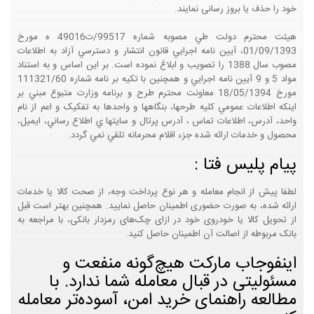
خود را حذف یا بروز رسانی نمایند.
هيئت محترم دولت طي مصوبه شماره 99517/ت49016 ه مورخ
01/09/1393، آيين نامه اجرايي قانون انتشار و دسترسي آزاد به اطلاعات
مصوب سال 1388 را تصويب و ابلاغ نموده است. بر اين اساس و به استناد
مواد 5 و 9 آيين نامه اجرايي و همچنين با تکيه بر نامه شماره 111321/60
مورخ 18/05/1394 معاونت محترم طرح و برنامه وزارت متبوع مبني بر
اينکه اطلاعات عمومي کليه طرحها، بنگاهها و واحدها به تفکيک و اعم از نام
واحد، آدرس، اطلاعات تماس ، آدرس پرتال و سايتها ي اطلاع رساني، ايميل،
محصول و خدمات ارائه شده جزء اقلام محرمانه تلقي نمي گردد.
پیام پلیس فتا :
لطفا پیش از انجام معامله و هر نوع پرداخت وجه، از صحت کالا یا خدمات
ارائه شده، به صورت حضوری اطمینان حاصل نمایید. همچنین بهتر است قبل
از تحویل کالا یا خودروی خود در ازای چک‌های رمزدار بانکی، با مراجعه به
بانک مربوطه از اصالت آن اطمینان حاصل کنید.
اینفوجاب مارکت هیچ‌گونه منفعت و
مسئولیتی در قبال معامله شما ندارد. با
مطالعه راهنمای خرید امن، آسوده‌تر معامله