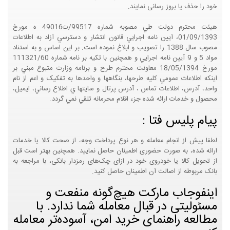
خود را حذف یا بروز رسانی نمایند.
هيئت محترم دولت طي مصوبه شماره 99517/ت49016 ه مورخ
01/09/1393، آيين نامه اجرايي قانون انتشار و دسترسي آزاد به اطلاعات
مصوب سال 1388 را تصويب و ابلاغ نموده است. بر اين اساس و به استناد
مواد 5 و 9 آيين نامه اجرايي و همچنين با تکيه بر نامه شماره 111321/60
مورخ 18/05/1394 معاونت محترم طرح و برنامه وزارت متبوع مبني بر
اينکه اطلاعات عمومي کليه طرحها، بنگاهها و واحدها به تفکيک و اعم از نام
واحد، آدرس، اطلاعات تماس ، آدرس پرتال و سايتها ي اطلاع رساني، ايميل،
محصول و خدمات ارائه شده جزء اقلام محرمانه تلقي نمي گردد.
پیام پلیس فتا :
لطفا پیش از انجام معامله و هر نوع پرداخت وجه، از صحت کالا یا خدمات
ارائه شده، به صورت حضوری اطمینان حاصل نمایید. همچنین بهتر است قبل
از تحویل کالا یا خودروی خود در ازای چک‌های رمزدار بانکی، با مراجعه به
بانک مربوطه از اصالت آن اطمینان حاصل کنید.
اینفوجاب مارکت هیچ‌گونه منفعت و
مسئولیتی در قبال معامله شما ندارد. با
مطالعه راهنمای خرید امن، آسوده‌تر معامله