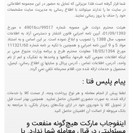
شما قرار گرفته است.فلذا عزیزانی که تمایل به حضور در این مجموعه اطلاعاتی
در سایت ما را ندارند میتوانند با اطلاع رسانی به مدیریت سایت مشخصات
خود را حذف یا بروز رسانی نمایند.
هيئت محترم دولت طي مصوبه شماره 99517/ت49016 ه مورخ
01/09/1393، آيين نامه اجرايي قانون انتشار و دسترسي آزاد به اطلاعات
مصوب سال 1388 را تصويب و ابلاغ نموده است. بر اين اساس و به استناد
مواد 5 و 9 آيين نامه اجرايي و همچنين با تکيه بر نامه شماره 111321/60
مورخ 18/05/1394 معاونت محترم طرح و برنامه وزارت متبوع مبني بر
اينکه اطلاعات عمومي کليه طرحها، بنگاهها و واحدها به تفکيک و اعم از نام
واحد، آدرس، اطلاعات تماس ، آدرس پرتال و سايتها ي اطلاع رساني، ايميل،
محصول و خدمات ارائه شده جزء اقلام محرمانه تلقي نمي گردد.
پیام پلیس فتا :
لطفا پیش از انجام معامله و هر نوع پرداخت وجه، از صحت کالا یا خدمات
ارائه شده، به صورت حضوری اطمینان حاصل نمایید. همچنین بهتر است قبل
از تحویل کالا یا خودروی خود در ازای چک‌های رمزدار بانکی، با مراجعه به
بانک مربوطه از اصالت آن اطمینان حاصل کنید.
اینفوجاب مارکت هیچ‌گونه منفعت و
مسئولیتی در قبال معامله شما ندارد. با