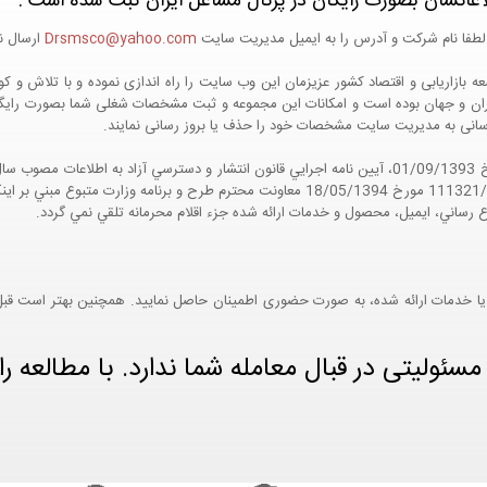
اعاتشان بصورت رایگان در پرتال مشاغل ایران ثبت شده است :
لطفا نام شرکت و آدرس را به ایمیل مدیریت سایت
Drsmsco@yahoo.com
ارسال نم
 و جهان بوده است و امکانات این مجموعه و ثبت مشخصات شغلی شما بصورت رایگان در
ع رسانی به مدیریت سایت مشخصات خود را حذف یا بروز رسانی نمایند.
مواد 5 و 9 آيين نامه اجرايي و همچنين با تکيه بر نامه شماره 111321/60 مورخ 18/05/1394 معاو
ع رساني، ايميل، محصول و خدمات ارائه شده جزء اقلام محرمانه تلقي نمي گردد.
یا خدمات ارائه شده، به صورت حضوری اطمینان حاصل نمایید. همچنین بهتر است قبل از
ئولیتی در قبال معامله شما ندارد. با مطالعه را