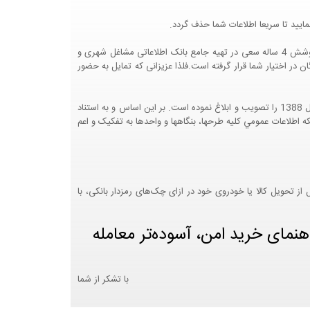
ایید تا سریعا اطلاعات شما حذف گردد.
پرتال مشاغل ایران در جهت رشد فرهنگ بازاریابی و کمک به جامعه بازاریابی و اقتصاد کشور عزیزمان این وب سایت را راه اندازی نموده و با تلاش و کوشش 4 ساله سعی در تهیه جامع بانک اطلاعاتی مشاغل شهری و
 اختیار شما قرار گرفته است.فلذا عزیزانی که تمایل به حضور
هيئت محترم دولت طي مصوبه شماره 99517/ت49016 ه مورخ 01/09/1393، آيين نامه اجرايي قانون انتشار و دسترسي آزاد به اطلاعات مصوب سال 1388 را تصويب و ابلاغ نموده است. بر اين اساس و به استناد
نت محترم طرح و برنامه وزارت متبوع مبني بر اينکه اطلاعات عمومي کليه طرحها، بنگاهها و واحدها به تفکيک و اعم
 تحویل کالا یا خودروی خود در ازای چک‌های رمزدار بانکی، با
هنمای خرید امن، آسوده‌تر معامله
با تشکر از شما