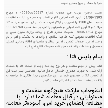
خود را حذف یا بروز رسانی نمایند.
هيئت محترم دولت طي مصوبه شماره 99517/ت49016 ه مورخ
01/09/1393، آيين نامه اجرايي قانون انتشار و دسترسي آزاد به اطلاعات
مصوب سال 1388 را تصويب و ابلاغ نموده است. بر اين اساس و به استناد
مواد 5 و 9 آيين نامه اجرايي و همچنين با تکيه بر نامه شماره 111321/60
مورخ 18/05/1394 معاونت محترم طرح و برنامه وزارت متبوع مبني بر
اينکه اطلاعات عمومي کليه طرحها، بنگاهها و واحدها به تفکيک و اعم از نام
واحد، آدرس، اطلاعات تماس ، آدرس پرتال و سايتها ي اطلاع رساني، ايميل،
محصول و خدمات ارائه شده جزء اقلام محرمانه تلقي نمي گردد.
پیام پلیس فتا :
لطفا پیش از انجام معامله و هر نوع پرداخت وجه، از صحت کالا یا خدمات
ارائه شده، به صورت حضوری اطمینان حاصل نمایید. همچنین بهتر است قبل
از تحویل کالا یا خودروی خود در ازای چک‌های رمزدار بانکی، با مراجعه به
بانک مربوطه از اصالت آن اطمینان حاصل کنید.
اینفوجاب مارکت هیچ‌گونه منفعت و
مسئولیتی در قبال معامله شما ندارد. با
مطالعه راهنمای خرید امن، آسوده‌تر معامله