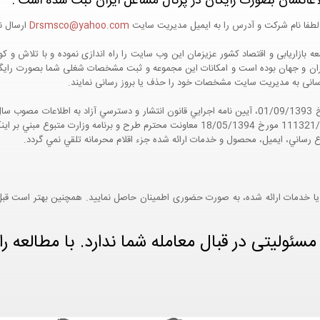
اعاتشان بصورت رایگان در پرتال مشاغل ایران ثبت شده است :
لطفا نام شرکت و آدرس را به ایمیل مدیریت سایت
Drsmsco@yahoo.com
ارسال نم
 و جهان بوده است و امکانات این مجموعه و ثبت مشخصات شغلی شما بصورت رایگان در
ع رسانی به مدیریت سایت مشخصات خود را حذف یا بروز رسانی نمایند.
مواد 5 و 9 آيين نامه اجرايي و همچنين با تکيه بر نامه شماره 111321/60 مورخ 18/05/1394 معاو
ع رساني، ايميل، محصول و خدمات ارائه شده جزء اقلام محرمانه تلقي نمي گردد.
یا خدمات ارائه شده، به صورت حضوری اطمینان حاصل نمایید. همچنین بهتر است قبل از
ئولیتی در قبال معامله شما ندارد. با مطالعه را