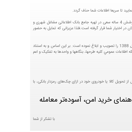
ایید تا سریعا اطلاعات شما حذف گردد.
پرتال مشاغل ایران در جهت رشد فرهنگ بازاریابی و کمک به جامعه بازاریابی و اقتصاد کشور عزیزمان این وب سایت را راه اندازی نموده و با تلاش و کوشش 4 ساله سعی در تهیه جامع بانک اطلاعاتی مشاغل شهری و
 اختیار شما قرار گرفته است.فلذا عزیزانی که تمایل به حضور
هيئت محترم دولت طي مصوبه شماره 99517/ت49016 ه مورخ 01/09/1393، آيين نامه اجرايي قانون انتشار و دسترسي آزاد به اطلاعات مصوب سال 1388 را تصويب و ابلاغ نموده است. بر اين اساس و به استناد
نت محترم طرح و برنامه وزارت متبوع مبني بر اينکه اطلاعات عمومي کليه طرحها، بنگاهها و واحدها به تفکيک و اعم
 تحویل کالا یا خودروی خود در ازای چک‌های رمزدار بانکی، با
هنمای خرید امن، آسوده‌تر معامله
با تشکر از شما