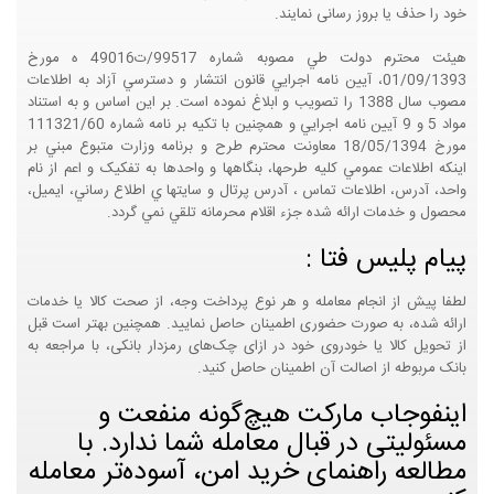
خود را حذف یا بروز رسانی نمایند.
هيئت محترم دولت طي مصوبه شماره 99517/ت49016 ه مورخ
01/09/1393، آيين نامه اجرايي قانون انتشار و دسترسي آزاد به اطلاعات
مصوب سال 1388 را تصويب و ابلاغ نموده است. بر اين اساس و به استناد
مواد 5 و 9 آيين نامه اجرايي و همچنين با تکيه بر نامه شماره 111321/60
مورخ 18/05/1394 معاونت محترم طرح و برنامه وزارت متبوع مبني بر
اينکه اطلاعات عمومي کليه طرحها، بنگاهها و واحدها به تفکيک و اعم از نام
واحد، آدرس، اطلاعات تماس ، آدرس پرتال و سايتها ي اطلاع رساني، ايميل،
محصول و خدمات ارائه شده جزء اقلام محرمانه تلقي نمي گردد.
پیام پلیس فتا :
لطفا پیش از انجام معامله و هر نوع پرداخت وجه، از صحت کالا یا خدمات
ارائه شده، به صورت حضوری اطمینان حاصل نمایید. همچنین بهتر است قبل
از تحویل کالا یا خودروی خود در ازای چک‌های رمزدار بانکی، با مراجعه به
بانک مربوطه از اصالت آن اطمینان حاصل کنید.
اینفوجاب مارکت هیچ‌گونه منفعت و
مسئولیتی در قبال معامله شما ندارد. با
مطالعه راهنمای خرید امن، آسوده‌تر معامله