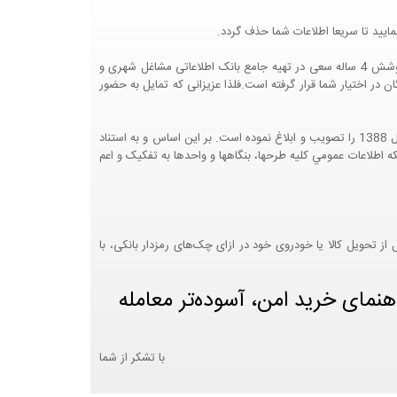
ایید تا سریعا اطلاعات شما حذف گردد.
پرتال مشاغل ایران در جهت رشد فرهنگ بازاریابی و کمک به جامعه بازاریابی و اقتصاد کشور عزیزمان این وب سایت را راه اندازی نموده و با تلاش و کوشش 4 ساله سعی در تهیه جامع بانک اطلاعاتی مشاغل شهری و
 اختیار شما قرار گرفته است.فلذا عزیزانی که تمایل به حضور
هيئت محترم دولت طي مصوبه شماره 99517/ت49016 ه مورخ 01/09/1393، آيين نامه اجرايي قانون انتشار و دسترسي آزاد به اطلاعات مصوب سال 1388 را تصويب و ابلاغ نموده است. بر اين اساس و به استناد
نت محترم طرح و برنامه وزارت متبوع مبني بر اينکه اطلاعات عمومي کليه طرحها، بنگاهها و واحدها به تفکيک و اعم
 تحویل کالا یا خودروی خود در ازای چک‌های رمزدار بانکی، با
هنمای خرید امن، آسوده‌تر معامله
با تشکر از شما