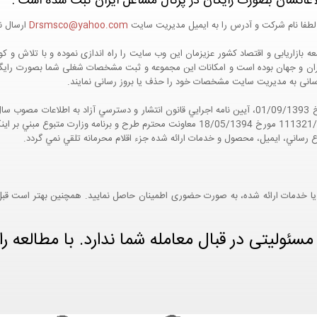
اعاتشان بصورت رایگان در پرتال مشاغل ایران ثبت شده است :
لطفا نام شرکت و آدرس را به ایمیل مدیریت سایت
Drsmsco@yahoo.com
ارسال نم
 و جهان بوده است و امکانات این مجموعه و ثبت مشخصات شغلی شما بصورت رایگان در
ع رسانی به مدیریت سایت مشخصات خود را حذف یا بروز رسانی نمایند.
مواد 5 و 9 آيين نامه اجرايي و همچنين با تکيه بر نامه شماره 111321/60 مورخ 18/05/1394 معاو
ع رساني، ايميل، محصول و خدمات ارائه شده جزء اقلام محرمانه تلقي نمي گردد.
یا خدمات ارائه شده، به صورت حضوری اطمینان حاصل نمایید. همچنین بهتر است قبل از
ئولیتی در قبال معامله شما ندارد. با مطالعه را