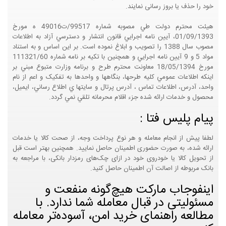
خود را حذف یا بروز رسانی نمایند.
هيئت محترم دولت طي مصوبه شماره 99517/ت49016 ه مورخ
01/09/1393، آيين نامه اجرايي قانون انتشار و دسترسي آزاد به اطلاعات
مصوب سال 1388 را تصويب و ابلاغ نموده است. بر اين اساس و به استناد
مواد 5 و 9 آيين نامه اجرايي و همچنين با تکيه بر نامه شماره 111321/60
مورخ 18/05/1394 معاونت محترم طرح و برنامه وزارت متبوع مبني بر
اينکه اطلاعات عمومي کليه طرحها، بنگاهها و واحدها به تفکيک و اعم از نام
واحد، آدرس، اطلاعات تماس ، آدرس پرتال و سايتها ي اطلاع رساني، ايميل،
محصول و خدمات ارائه شده جزء اقلام محرمانه تلقي نمي گردد.
پیام پلیس فتا :
لطفا پیش از انجام معامله و هر نوع پرداخت وجه، از صحت کالا یا خدمات
ارائه شده، به صورت حضوری اطمینان حاصل نمایید. همچنین بهتر است قبل
از تحویل کالا یا خودروی خود در ازای چک‌های رمزدار بانکی، با مراجعه به
بانک مربوطه از اصالت آن اطمینان حاصل کنید.
اینفوجاب مارکت هیچ‌گونه منفعت و
مسئولیتی در قبال معامله شما ندارد. با
مطالعه راهنمای خرید امن، آسوده‌تر معامله