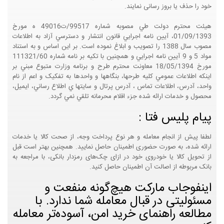
خود را حذف یا بروز رسانی نمایند.
هيئت محترم دولت طي مصوبه شماره 99517/ت49016 ه مورخ
01/09/1393، آيين نامه اجرايي قانون انتشار و دسترسي آزاد به اطلاعات
مصوب سال 1388 را تصويب و ابلاغ نموده است. بر اين اساس و به استناد
مواد 5 و 9 آيين نامه اجرايي و همچنين با تکيه بر نامه شماره 111321/60
مورخ 18/05/1394 معاونت محترم طرح و برنامه وزارت متبوع مبني بر
اينکه اطلاعات عمومي کليه طرحها، بنگاهها و واحدها به تفکيک و اعم از نام
واحد، آدرس، اطلاعات تماس ، آدرس پرتال و سايتها ي اطلاع رساني، ايميل،
محصول و خدمات ارائه شده جزء اقلام محرمانه تلقي نمي گردد.
پیام پلیس فتا :
لطفا پیش از انجام معامله و هر نوع پرداخت وجه، از صحت کالا یا خدمات
ارائه شده، به صورت حضوری اطمینان حاصل نمایید. همچنین بهتر است قبل
از تحویل کالا یا خودروی خود در ازای چک‌های رمزدار بانکی، با مراجعه به
بانک مربوطه از اصالت آن اطمینان حاصل کنید.
اینفوجاب مارکت هیچ‌گونه منفعت و
مسئولیتی در قبال معامله شما ندارد. با
مطالعه راهنمای خرید امن، آسوده‌تر معامله