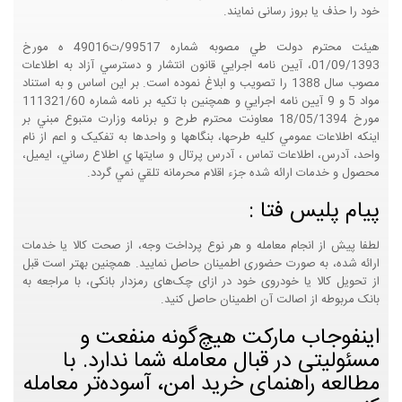
خود را حذف یا بروز رسانی نمایند.
هيئت محترم دولت طي مصوبه شماره 99517/ت49016 ه مورخ
01/09/1393، آيين نامه اجرايي قانون انتشار و دسترسي آزاد به اطلاعات
مصوب سال 1388 را تصويب و ابلاغ نموده است. بر اين اساس و به استناد
مواد 5 و 9 آيين نامه اجرايي و همچنين با تکيه بر نامه شماره 111321/60
مورخ 18/05/1394 معاونت محترم طرح و برنامه وزارت متبوع مبني بر
اينکه اطلاعات عمومي کليه طرحها، بنگاهها و واحدها به تفکيک و اعم از نام
واحد، آدرس، اطلاعات تماس ، آدرس پرتال و سايتها ي اطلاع رساني، ايميل،
محصول و خدمات ارائه شده جزء اقلام محرمانه تلقي نمي گردد.
پیام پلیس فتا :
لطفا پیش از انجام معامله و هر نوع پرداخت وجه، از صحت کالا یا خدمات
ارائه شده، به صورت حضوری اطمینان حاصل نمایید. همچنین بهتر است قبل
از تحویل کالا یا خودروی خود در ازای چک‌های رمزدار بانکی، با مراجعه به
بانک مربوطه از اصالت آن اطمینان حاصل کنید.
اینفوجاب مارکت هیچ‌گونه منفعت و
مسئولیتی در قبال معامله شما ندارد. با
مطالعه راهنمای خرید امن، آسوده‌تر معامله