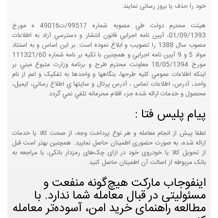
خود را حذف یا بروز رسانی نمایند.
هيئت محترم دولت طي مصوبه شماره 99517/ت49016 ه مورخ
01/09/1393، آيين نامه اجرايي قانون انتشار و دسترسي آزاد به اطلاعات
مصوب سال 1388 را تصويب و ابلاغ نموده است. بر اين اساس و به استناد
مواد 5 و 9 آيين نامه اجرايي و همچنين با تکيه بر نامه شماره 111321/60
مورخ 18/05/1394 معاونت محترم طرح و برنامه وزارت متبوع مبني بر
اينکه اطلاعات عمومي کليه طرحها، بنگاهها و واحدها به تفکيک و اعم از نام
واحد، آدرس، اطلاعات تماس ، آدرس پرتال و سايتها ي اطلاع رساني، ايميل،
محصول و خدمات ارائه شده جزء اقلام محرمانه تلقي نمي گردد.
پیام پلیس فتا :
لطفا پیش از انجام معامله و هر نوع پرداخت وجه، از صحت کالا یا خدمات
ارائه شده، به صورت حضوری اطمینان حاصل نمایید. همچنین بهتر است قبل
از تحویل کالا یا خودروی خود در ازای چک‌های رمزدار بانکی، با مراجعه به
بانک مربوطه از اصالت آن اطمینان حاصل کنید.
اینفوجاب مارکت هیچ‌گونه منفعت و
مسئولیتی در قبال معامله شما ندارد. با
مطالعه راهنمای خرید امن، آسوده‌تر معامله