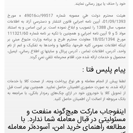
خود را حذف یا بروز رسانی نمایند.
هيئت محترم دولت طي مصوبه شماره 99517/ت49016 ه مورخ
01/09/1393، آيين نامه اجرايي قانون انتشار و دسترسي آزاد به اطلاعات
مصوب سال 1388 را تصويب و ابلاغ نموده است. بر اين اساس و به استناد
مواد 5 و 9 آيين نامه اجرايي و همچنين با تکيه بر نامه شماره 111321/60
مورخ 18/05/1394 معاونت محترم طرح و برنامه وزارت متبوع مبني بر
اينکه اطلاعات عمومي کليه طرحها، بنگاهها و واحدها به تفکيک و اعم از نام
واحد، آدرس، اطلاعات تماس ، آدرس پرتال و سايتها ي اطلاع رساني، ايميل،
محصول و خدمات ارائه شده جزء اقلام محرمانه تلقي نمي گردد.
پیام پلیس فتا :
لطفا پیش از انجام معامله و هر نوع پرداخت وجه، از صحت کالا یا خدمات
ارائه شده، به صورت حضوری اطمینان حاصل نمایید. همچنین بهتر است قبل
از تحویل کالا یا خودروی خود در ازای چک‌های رمزدار بانکی، با مراجعه به
بانک مربوطه از اصالت آن اطمینان حاصل کنید.
اینفوجاب مارکت هیچ‌گونه منفعت و
مسئولیتی در قبال معامله شما ندارد. با
مطالعه راهنمای خرید امن، آسوده‌تر معامله