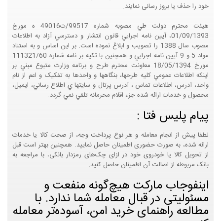
خود را حذف یا بروز رسانی نمایند.
هيئت محترم دولت طي مصوبه شماره 99517/ت49016 ه مورخ
01/09/1393، آيين نامه اجرايي قانون انتشار و دسترسي آزاد به اطلاعات
مصوب سال 1388 را تصويب و ابلاغ نموده است. بر اين اساس و به استناد
مواد 5 و 9 آيين نامه اجرايي و همچنين با تکيه بر نامه شماره 111321/60
مورخ 18/05/1394 معاونت محترم طرح و برنامه وزارت متبوع مبني بر
اينکه اطلاعات عمومي کليه طرحها، بنگاهها و واحدها به تفکيک و اعم از نام
واحد، آدرس، اطلاعات تماس ، آدرس پرتال و سايتها ي اطلاع رساني، ايميل،
محصول و خدمات ارائه شده جزء اقلام محرمانه تلقي نمي گردد.
پیام پلیس فتا :
لطفا پیش از انجام معامله و هر نوع پرداخت وجه، از صحت کالا یا خدمات
ارائه شده، به صورت حضوری اطمینان حاصل نمایید. همچنین بهتر است قبل
از تحویل کالا یا خودروی خود در ازای چک‌های رمزدار بانکی، با مراجعه به
بانک مربوطه از اصالت آن اطمینان حاصل کنید.
اینفوجاب مارکت هیچ‌گونه منفعت و
مسئولیتی در قبال معامله شما ندارد. با
مطالعه راهنمای خرید امن، آسوده‌تر معامله